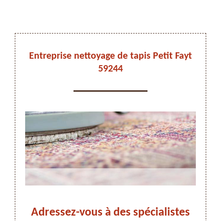
DEVIS ET DÉPLACEMENT GRATUITS
Entreprise nettoyage de tapis Petit Fayt
59244
On vous rappelle immediatement
Adressez-vous à des spécialistes
P