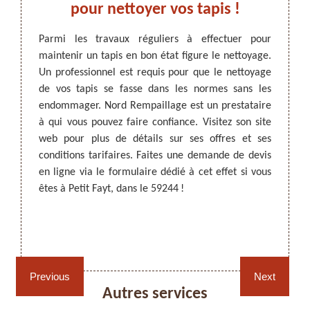
yage
pour nettoyer vos tapis !
tit
Re
Parmi les travaux réguliers à effectuer pour
maintenir un tapis en bon état figure le nettoyage.
Un professionnel est requis pour que le nettoyage
ARTISAN DEZITTER
, REMPAILLAGE -
tés. Un
Les ta
de vos tapis se fasse dans les normes sans les
CANNAGE - RECOLLAGE, 59 NORD
our les
Ils son
endommager. Nord Rempaillage est un prestataire
ser des
les oc
à qui vous pouvez faire confiance. Visitez son site
eur des
facile
web pour plus de détails sur ses offres et ses
er à un
Nord R
conditions tarifaires. Faites une demande de devis
vec ses
pouvez 
en ligne via le formulaire dédié à cet effet si vous
estation
pour fo
êtes à Petit Fayt, dans le 59244 !
tactez-
détails
vices et
demand
vous ha
Rempaillage fauteuil,
Cannage fauteuil, chaises
chaises et sièges 59
et sièges 59
Previous
Next
Autres services