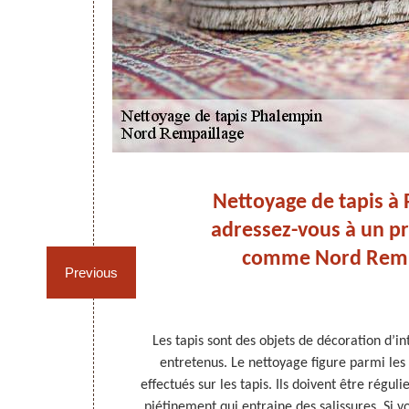
 :
Nettoyage de tapis à
adressez-vous à un p
comme Nord Remp
Previous
u’il s’agit de
Les tapis sont des objets de décoration d’in
l faut disposer
entretenus. Le nettoyage figure parmi les 
d Rempaillage
effectués sur les tapis. Ils doivent être régulie
on si vous êtes
piétinement qui entraine des salissures. Si v