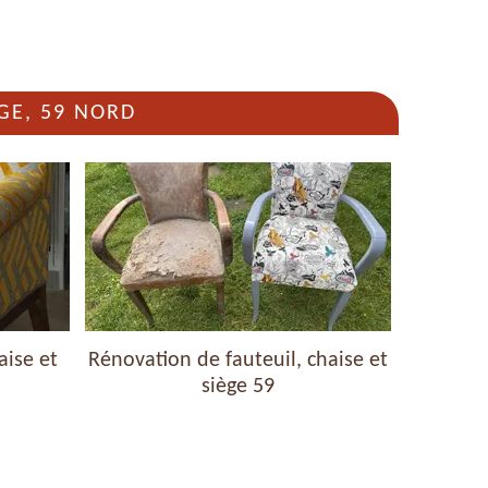
GE, 59 NORD
aise et
Rénovation de fauteuil, chaise et
Nettoyag
siège 59