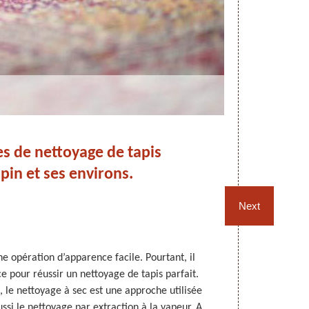
s de nettoyage de tapis
Ad
in et ses environs.
po
t
Next
e opération d’apparence facile. Pourtant, il
Avec le temps,
 pour réussir un nettoyage de tapis parfait.
être effec
, le nettoyage à sec est une approche utilisée
salissures. P
aussi le nettoyage par extraction à la vapeur. A
de vous adre