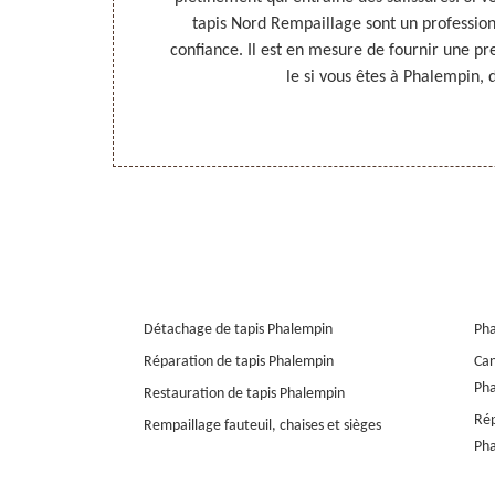
 pour réaliser
tapis Nord Rempaillage sont un profession
vrez ses tarifs
confiance. Il est en mesure de fournir une pr
et.
le si vous êtes à Phalempin, 
Détachage de tapis Phalempin
Ph
Réparation de tapis Phalempin
Can
Ph
Restauration de tapis Phalempin
Rép
Rempaillage fauteuil, chaises et sièges
Ph