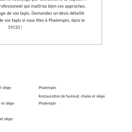
professionnel qui maitrise bien ces approches.
qualification
age de vos tapis. Demandez un devis détaillé
de vos attente
e vos tapis si vous êtes à Phalempin, dans le
59133 !
et siège
Phalempin
Restauration de fauteuil, chaise et siège
 et siège
Phalempin
et siège