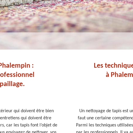
 Phalempin :
Les technique
rofessionnel
à Phalemp
aillage.
térieur qui doivent être bien
Un nettoyage de tapis est un
entretiens qui doivent être
faut une certaine compétence
rs, car les tapis font l’objet de
Parmi les techniques utilisées
ous envisagez de nettoyer, vos
par les professionnels. Il ya 