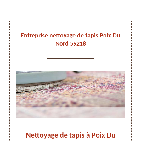
DEVIS ET DÉPLACEMENT GRATUITS
Entreprise nettoyage de tapis Poix Du
Nord 59218
On vous rappelle immediatement
 Du
Nettoyage de tapis à Poix Du
Ne