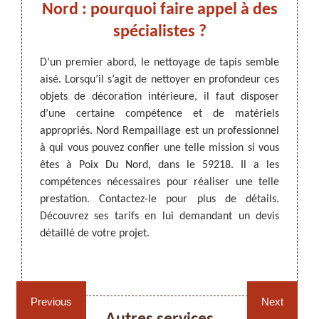
r.
Nord : pourquoi faire appel à des
v
spécialistes ?
pr
nt pour
ntérieur
D’un premier abord, le nettoyage de tapis semble
inés en
aisé. Lorsqu’il s’agit de nettoyer en profondeur ces
ARTISAN DEZITTER
, REMPAILLAGE -
Les ta
aletés.
objets de décoration intérieure, il faut disposer
CANNAGE - RECOLLAGE, 59 NORD
réguli
r à un
d’une certaine compétence et de matériels
l’esth
ent ses
appropriés. Nord Rempaillage est un professionnel
nécess
18, les
à qui vous pouvez confier une telle mission si vous
vous 
 à Nord
êtes à Poix Du Nord, dans le 59218. Il a les
profes
ose des
compétences nécessaires pour réaliser une telle
vos ta
ttoyage
prestation. Contactez-le pour plus de détails.
des sa
étails.
Découvrez ses tarifs en lui demandant un devis
de vot
détaillé de votre projet.
59218 
n’en se
Rempaillage fauteuil,
Cannage fauteuil, chaises
chaises et sièges 59
et sièges 59
Previous
Next