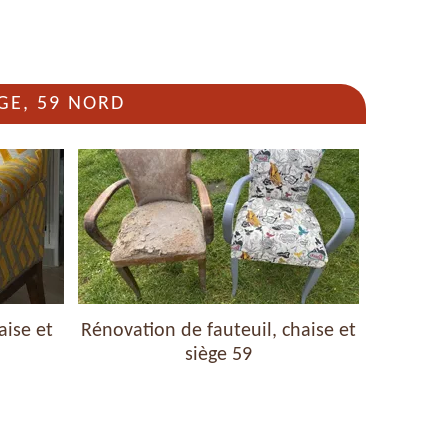
GE, 59 NORD
novation de fauteuil, chaise et
Nettoyage de fauteu
siège 59
siège 5