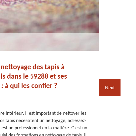
nettoyage des tapis à
Ne
is dans le 59288 et ses
No
: à qui les confier ?
Next
e intérieur, il est important de nettoyer les
Les tapis
vos tapis nécessitent un nettoyage, adressez-
réguliers
est un professionnel en la matière. C’est un
nettoyage fi
suivi des formations en nettoyage de tapis. Il
professio