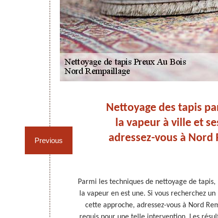
s
Nettoyage des tapis par
de
la vapeur à ville et s
is.
adressez-vous à Nord 
Previous
ent piétiné par
Parmi les techniques de nettoyage de tapis, 
ttoyage en
la vapeur en est une. Si vous recherchez un 
professionnel
cette approche, adressez-vous à Nord Remp
ur ce genre de
requis pour une telle intervention. Les résu