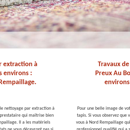
 extraction à
Travaux de 
es environs :
Preux Au Bo
Rempaillage.
environs 
le nettoyage par extraction à
Pour une belle image de votr
prestataire qui maîtrise bien
tapis. Si vous observez que 
aillage. Il a les matériels
vous à Nord Rempaillage qui 
ltats ne vous décevront pas si
professionnel qualifié qui a 