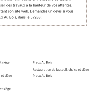
ser des travaux à la hauteur de vos attentes.
répondant
itant son site web. Demandez un devis si vous
permettent de 
ux Au Bois, dans le 59288 !
compétences 
et siège
Preux Au Bois
Restauration de fauteuil, chaise et siège
 et siège
Preux Au Bois
et siège