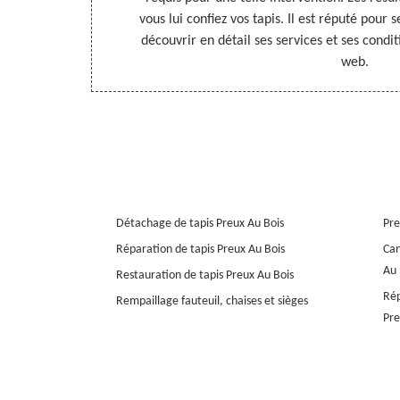
apis. Il est en
vous lui confiez vos tapis. Il est réputé pour s
de détails sur
découvrir en détail ses services et ses conditi
ans le cp}
web.
Détachage de tapis Preux Au Bois
Pre
Réparation de tapis Preux Au Bois
Can
Au 
Restauration de tapis Preux Au Bois
Rép
Rempaillage fauteuil, chaises et sièges
Pre