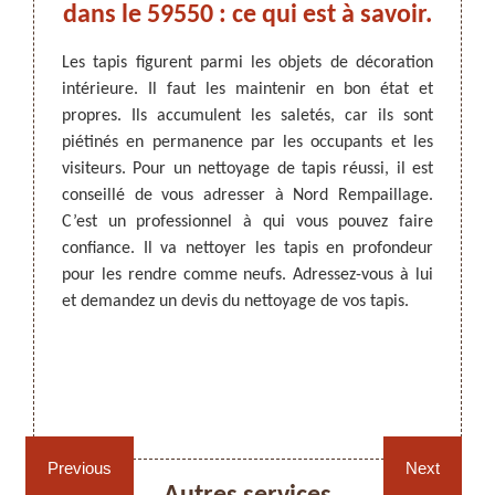
e et
dans le 59550 : ce qui est à savoir.
s à
p
Les tapis figurent parmi les objets de décoration
intérieure. Il faut les maintenir en bon état et
Le nett
propres. Ils accumulent les saletés, car ils sont
de cet
ARTISAN DEZITTER
, REMPAILLAGE -
pis, le
piétinés en permanence par les occupants et les
il acc
CANNAGE - RECOLLAGE, 59 NORD
une. Si
visiteurs. Pour un nettoyage de tapis réussi, il est
régul
se bien
conseillé de vous adresser à Nord Rempaillage.
d’orne
illage.
C’est un professionnel à qui vous pouvez faire
nettoy
vention.
confiance. Il va nettoyer les tapis en profondeur
extrac
ous lui
pour les rendre comme neufs. Adressez-vous à lui
est a
ifs très
et demandez un devis du nettoyage de vos tapis.
profes
vices et
bien c
votre 
telle 
Rempaillage fauteuil,
Cannage fauteuil, chaises
Prische
chaises et sièges 59
et sièges 59
Previous
Next