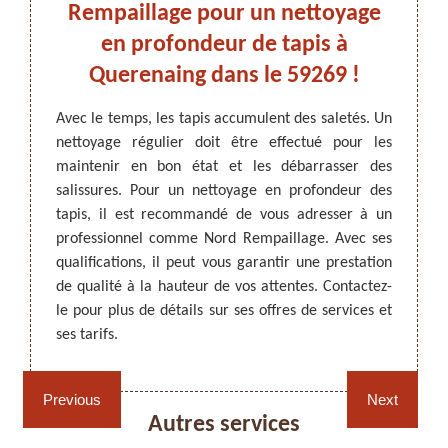
r les
Rempaillage pour un nettoyage
tapi
en profondeur de tapis à
Nor
Querenaing dans le 59269 !
Il faut
Les ta
réussi.
il est
ARTISAN DEZITTER
, REMPAILLAGE -
Avec le temps, les tapis accumulent des saletés. Un
que les
maison
CANNAGE - RECOLLAGE, 59 NORD
nettoyage régulier doit être effectué pour les
 dans le
profon
maintenir en bon état et les débarrasser des
l à qui
adres
salissures. Pour un nettoyage en profondeur des
type de
Rempai
tapis, il est recommandé de vous adresser à un
tation à
ce gen
professionnel comme Nord Rempaillage. Avec ses
n tapis
relati
qualifications, il peut vous garantir une prestation
pose des
de vou
de qualité à la hauteur de vos attentes. Contactez-
e telle
plus de
le pour plus de détails sur ses offres de services et
êtes à
ses tarifs.
Rempaillage fauteuil,
Cannage fauteuil, chaises
chaises et sièges 59
et sièges 59
Previous
Next
Autres services