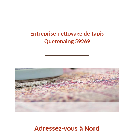
DEVIS ET DÉPLACEMENT GRATUITS
Entreprise nettoyage de tapis
Querenaing 59269
On vous rappelle immediatement
aing
Adressez-vous à Nord
Net