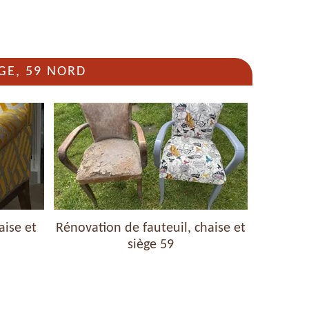
GE, 59 NORD
aise et
Rénovation de fauteuil, chaise et
Nettoyag
siège 59