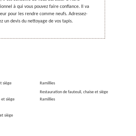
onnel à qui vous pouvez faire confiance. Il va
Il pratique 
ndeur pour les rendre comme neufs. Adressez-
pour le devis
z un devis du nettoyage de vos tapis.
et siège
Ramillies
Restauration de fauteuil, chaise et siège
 et siège
Ramillies
et siège