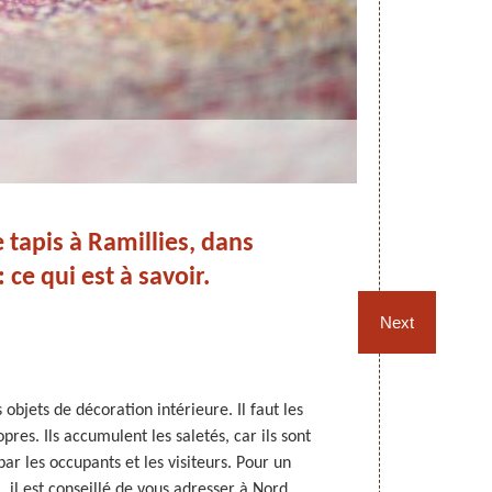
 tapis à Ramillies, dans
: ce qui est à savoir.
Ram
Next
 objets de décoration intérieure. Il faut les
Pour un net
pres. Ils accumulent les saletés, car ils sont
nettoyage à 
r les occupants et les visiteurs. Pour un
Nord Rempaill
, il est conseillé de vous adresser à Nord
Si vous envis