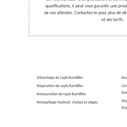
cessibles. Pour
qualifications, il peut vous garantir une pres
isitez son site
de vos attentes. Contactez-le pour plus de dét
et ses tarifs.
Détachage de tapis Ramillies
Ram
Réparation de tapis Ramillies
Can
Ram
Restauration de tapis Ramillies
Rép
Rempaillage fauteuil, chaises et sièges
Ram