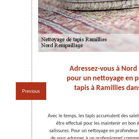
n à
Adressez-vous à Nord
 :
pour un nettoyage en 
ge.
tapis à Ramillies dan
Previous
r extraction à
Avec le temps, les tapis accumulent des salet
maîtrise bien
être effectué pour les maintenir en bon é
s matériels
salissures. Pour un nettoyage en profondeur
cevront pas si
de vous adresser à un professionnel comme