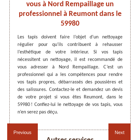
s
vous à Nord Rempaillage un
s
professionnel à Reumont dans le
59980
D’un p
aisé. L
ARTISAN DEZITTER
, REMPAILLAGE -
ent les
Les tapis doivent faire l’objet d’un nettoyage
objets
CANNAGE - RECOLLAGE, 59 NORD
par les
régulier pour qu’ils contribuent à rehausser
d’une
ge une
l’esthétique de votre intérieur. Si vos tapis
approp
r. Nord
nécessitent un nettoyage, il est recommandé de
à qui 
yage de
vous adresser à Nord Rempaillage. C’est un
êtes 
ui vous
professionnel qui a les compétences pour rendre
compét
reconnu
vos tapis propres, débarrassés des poussières et
presta
dables.
des salissures. Contactez-le et demandez un devis
Découv
is pour
de votre projet si vous êtes Reumont, dans le
détaill
59980 ! Confiez-lui le nettoyage de vos tapis, vous
n’en serez pas déçu.
Rempaillage fauteuil,
Cannage fauteuil, chaises
chaises et sièges 59
et sièges 59
Previous
Next