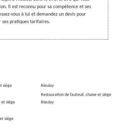
ion. Il est reconnu pour sa compétence et ses
à Rieulay, d
ressez-vous à lui et demandez un devis pour
une telle pres
 ses pratiques tarifaires.
en
et siège
Rieulay
Restauration de fauteuil, chaise et siège
 et siège
Rieulay
et siège