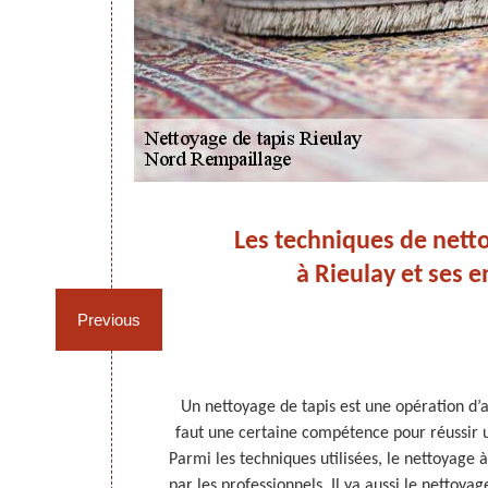
ses
Les techniques de nett
à Rieulay et ses e
Previous
ur, ils doivent
Un nettoyage de tapis est une opération d’a
teurs et des
faut une certaine compétence pour réussir u
ures. Pour les
Parmi les techniques utilisées, le nettoyage 
ssionnel du
par les professionnels. Il ya aussi le nettoyag