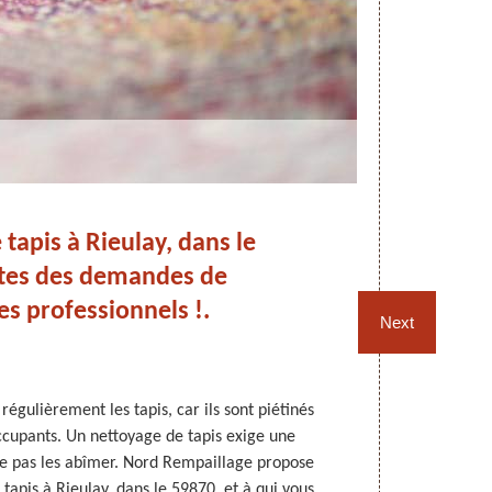
tapis à Rieulay, dans le
ites des demandes de
es professionnels !.
Next
 régulièrement les tapis, car ils sont piétinés
D’un premier 
cupants. Un nettoyage de tapis exige une
nettoyer en pr
e pas les abîmer. Nord Rempaillage propose
d’une certai
tapis à Rieulay, dans le 59870, et à qui vous
est un profess