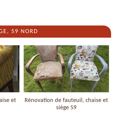
GE, 59 NORD
aise et
Rénovation de fauteuil, chaise et
Nettoyag
siège 59