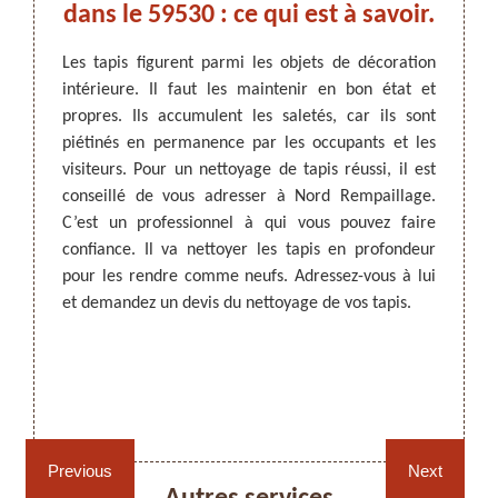
ons.
dans le 59530 : ce qui est à savoir.
se
ration
Les tapis figurent parmi les objets de décoration
ertaine
intérieure. Il faut les maintenir en bon état et
Un net
e tapis
propres. Ils accumulent les saletés, car ils sont
pourta
ARTISAN DEZITTER
, REMPAILLAGE -
ettoyage
piétinés en permanence par les occupants et les
Un pro
CANNAGE - RECOLLAGE, 59 NORD
ar les
visiteurs. Pour un nettoyage de tapis réussi, il est
résult
age par
conseillé de vous adresser à Nord Rempaillage.
59530,
} est un
C’est un professionnel à qui vous pouvez faire
vous p
roches.
confiance. Il va nettoyer les tapis en profondeur
tapis, 
 tapis.
pour les rendre comme neufs. Adressez-vous à lui
la hau
ojet de
et demandez un devis du nettoyage de vos tapis.
d’Orien
s, dans
matéri
opérat
Rempaillage fauteuil,
Cannage fauteuil, chaises
chaises et sièges 59
et sièges 59
Previous
Next