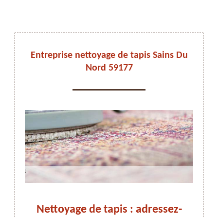
DEVIS ET DÉPLACEMENT GRATUITS
Entreprise nettoyage de tapis Sains Du
Nord 59177
On vous rappelle immediatement
Sains
Nettoyage de tapis : adressez-
Ne