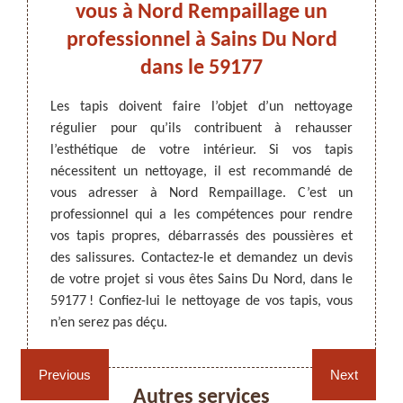
vices
vous à Nord Rempaillage un
N
professionnel à Sains Du Nord
dans le 59177
usieurs
Un net
 figure
pourta
ARTISAN DEZITTER
, REMPAILLAGE -
Les tapis doivent faire l’objet d’un nettoyage
dans le
Un pro
CANNAGE - RECOLLAGE, 59 NORD
régulier pour qu’ils contribuent à rehausser
nel qui
résulta
l’esthétique de votre intérieur. Si vos tapis
agez de
le 591
nécessitent un nettoyage, il est recommandé de
à Nord
qui vo
vous adresser à Nord Rempaillage. C’est un
es plus
tapis, 
professionnel qui a les compétences pour rendre
e devis
la hau
vos tapis propres, débarrassés des poussières et
ode du
d’Orien
des salissures. Contactez-le et demandez un devis
ne vous
matéri
de votre projet si vous êtes Sains Du Nord, dans le
opérat
59177 ! Confiez-lui le nettoyage de vos tapis, vous
n’en serez pas déçu.
Rempaillage fauteuil,
Cannage fauteuil, chaises
chaises et sièges 59
et sièges 59
Previous
Next
Autres services