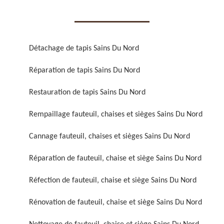
Détachage de tapis Sains Du Nord
Réparation de tapis Sains Du Nord
Réparation de fauteuil,
Réfection de fauteuil,
chaise et siège 59
chaise et siège 59
Restauration de tapis Sains Du Nord
Rempaillage fauteuil, chaises et sièges Sains Du Nord
Cannage fauteuil, chaises et sièges Sains Du Nord
Réparation de fauteuil, chaise et siège Sains Du Nord
Réfection de fauteuil, chaise et siège Sains Du Nord
Rénovation de fauteuil,
Nettoyage de fauteuil,
Rénovation de fauteuil, chaise et siège Sains Du Nord
chaise et siège 59
chaise et siège 59