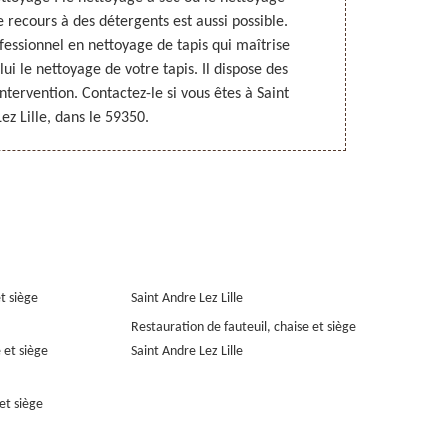
e recours à des détergents est aussi possible.
mission, il a 
essionnel en nettoyage de tapis qui maîtrise
mesure de vou
lui le nettoyage de votre tapis. Il dispose des
ses services,
tervention. Contactez-le si vous êtes à Saint
ez Lille, dans le 59350.
et siège
Saint Andre Lez Lille
Restauration de fauteuil, chaise et siège
 et siège
Saint Andre Lez Lille
et siège