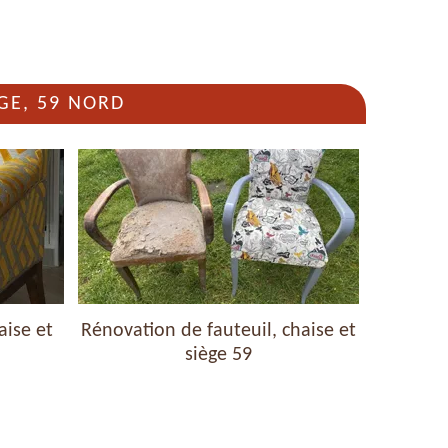
GE, 59 NORD
aise et
Rénovation de fauteuil, chaise et
Nettoyag
siège 59