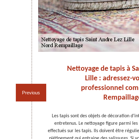
apis
Nettoyage de tapis à Sa
Lille : adressez-v
professionnel co
Previous
Rempaillag
 Pourtant, il
Les tapis sont des objets de décoration d’in
apis parfait.
entretenus. Le nettoyage figure parmi les 
proche utilisée
effectués sur les tapis. Ils doivent être régulie
 à la vapeur. A
piétinement qui entraine des salissures. Si v