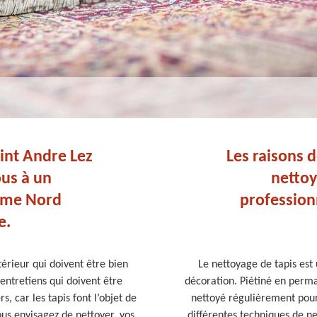
int Andre Lez
Les raisons d
ous à un
nettoy
mme Nord
profession
e.
térieur qui doivent être bien
Le nettoyage de tapis est 
entretiens qui doivent être
décoration. Piétiné en perman
rs, car les tapis font l’objet de
nettoyé régulièrement pour 
ous envisagez de nettoyer, vos
différentes techniques de ne