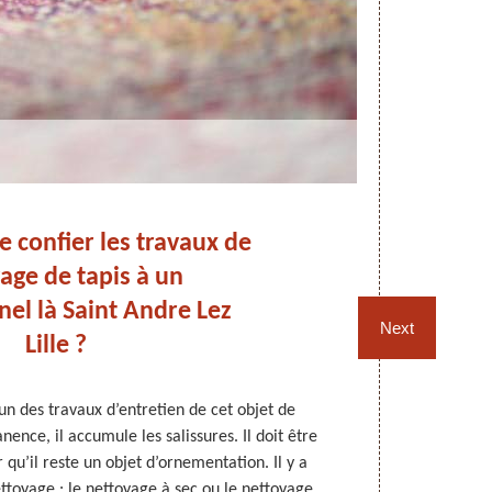
e confier les travaux de
age de tapis à un
t
nel là Saint Andre Lez
No
Next
Lille ?
un des travaux d’entretien de cet objet de
Les tapis doiv
ence, il accumule les salissures. Il doit être
les occup
qu’il reste un objet d’ornementation. Il y a
profondeur d
ttoyage : le nettoyage à sec ou le nettoyage
comme Nord Re