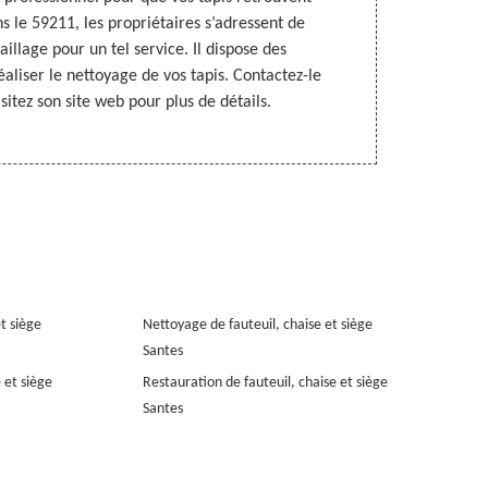
s le 59211, les propriétaires s’adressent de
qualification
llage pour un tel service. Il dispose des
de vos attente
liser le nettoyage de vos tapis. Contactez-le
isitez son site web pour plus de détails.
et siège
Nettoyage de fauteuil, chaise et siège
Santes
 et siège
Restauration de fauteuil, chaise et siège
Santes