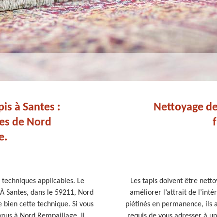
is à Santes :
Nettoyage de 
ces de Nord
e.
s techniques applicables. Le
Les tapis doivent être nett
 À Santes, dans le 59211, Nord
améliorer l’attrait de l’int
 bien cette technique. Si vous
piétinés en permanence, ils a
vous à Nord Rempaillage. Il
requis de vous adresser à un