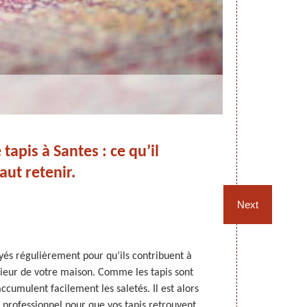
tapis à Santes : ce qu’il
Ad
faut retenir.
po
Next
oyés régulièrement pour qu’ils contribuent à
Avec le temps,
érieur de votre maison. Comme les tapis sont
être effec
ccumulent facilement les saletés. Il est alors
salissures. P
 professionnel pour que vos tapis retrouvent
de vous adre