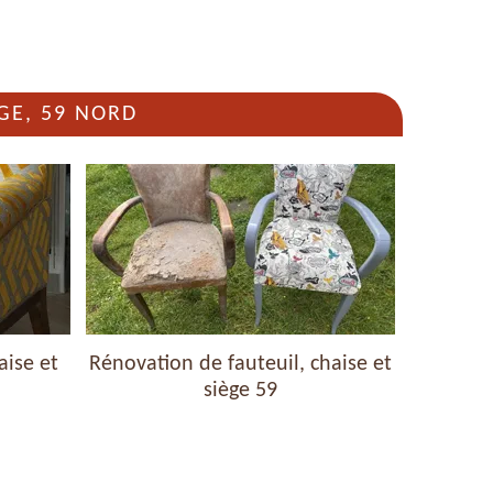
GE, 59 NORD
aise et
Rénovation de fauteuil, chaise et
Nettoyag
siège 59