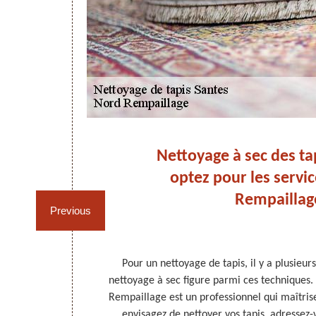
nnel
Nettoyage à sec des tap
optez pour les servi
s à
Rempaillag
Previous
ntenir en bon
Pour un nettoyage de tapis, il y a plusieur
tence et des
nettoyage à sec figure parmi ces techniques.
illage est le
Rempaillage est un professionnel qui maîtrise
elle mission.
envisagez de nettoyer vos tapis, adressez-