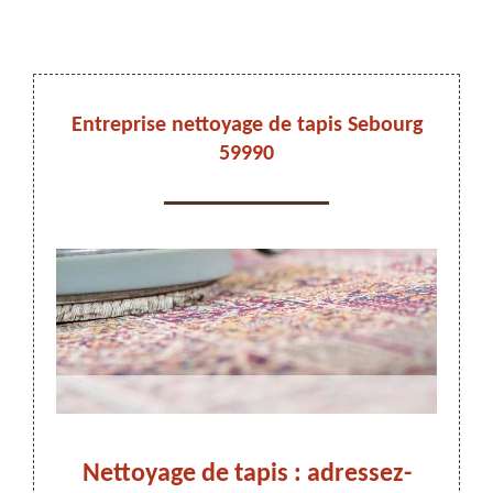
DEVIS ET DÉPLACEMENT GRATUITS
Entreprise nettoyage de tapis Sebourg
59990
On vous rappelle immediatement
 vos
Nettoyage de tapis : adressez-