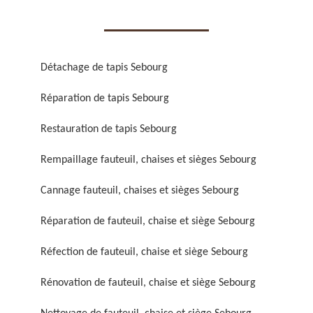
Détachage de tapis Sebourg
Réparation de tapis Sebourg
Réparation de fauteuil,
Réfection de fauteuil,
chaise et siège 59
chaise et siège 59
Restauration de tapis Sebourg
Rempaillage fauteuil, chaises et sièges Sebourg
Cannage fauteuil, chaises et sièges Sebourg
Réparation de fauteuil, chaise et siège Sebourg
Réfection de fauteuil, chaise et siège Sebourg
Rénovation de fauteuil,
Nettoyage de fauteuil,
Rénovation de fauteuil, chaise et siège Sebourg
chaise et siège 59
chaise et siège 59