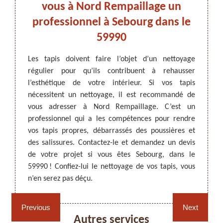
es de
vous à Nord Rempaillage un
Rem
rg.
professionnel à Sebourg dans le
en p
59990
nt, car
s de la
ARTISAN DEZITTER
, REMPAILLAGE -
Les tapis doivent faire l’objet d’un nettoyage
Avec l
yage en
CANNAGE - RECOLLAGE, 59 NORD
régulier pour qu’ils contribuent à rehausser
nettoy
de vous
l’esthétique de votre intérieur. Si vos tapis
mainte
e Nord
nécessitent un nettoyage, il est recommandé de
saliss
ié pour
vous adresser à Nord Rempaillage. C’est un
tapis,
mations
professionnel qui a les compétences pour rendre
profes
 mesure
vos tapis propres, débarrassés des poussières et
qualifi
é. Pour
des salissures. Contactez-le et demandez un devis
de qua
 si vous
de votre projet si vous êtes Sebourg, dans le
le pour
59990 ! Confiez-lui le nettoyage de vos tapis, vous
ses tari
n’en serez pas déçu.
Rempaillage fauteuil,
Cannage fauteuil, chaises
chaises et sièges 59
et sièges 59
Previous
Next
Autres services