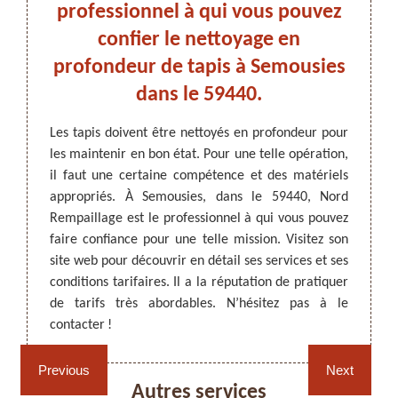
un
professionnel à qui vous pouvez
ext
dans
confier le nettoyage en
se
profondeur de tapis à Semousies
dans le 59440.
ARTISAN DEZITTER
, REMPAILLAGE -
ttoyage
Parmi 
CANNAGE - RECOLLAGE, 59 NORD
hausser
nettoy
Les tapis doivent être nettoyés en profondeur pour
s tapis
vous r
les maintenir en bon état. Pour une telle opération,
andé de
cette 
il faut une certaine compétence et des matériels
est un
Il a le
appropriés. À Semousies, dans le 59440, Nord
 rendre
Les ré
Rempaillage est le professionnel à qui vous pouvez
ères et
confiez
faire confiance pour une telle mission. Visitez son
n devis
accessi
site web pour découvrir en détail ses services et ses
dans le
ses con
conditions tarifaires. Il a la réputation de pratiquer
s, vous
de tarifs très abordables. N’hésitez pas à le
contacter !
Rempaillage fauteuil,
Cannage fauteuil, chaises
chaises et sièges 59
et sièges 59
Previous
Next
Autres services