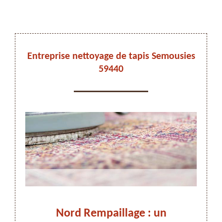
DEVIS ET DÉPLACEMENT GRATUITS
Entreprise nettoyage de tapis Semousies
59440
On vous rappelle immediatement
ez-
Nord Rempaillage : un