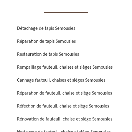
Détachage de tapis Semousies
Réparation de tapis Semousies
Réparation de fauteuil,
Réfection de fauteuil,
chaise et siège 59
chaise et siège 59
Restauration de tapis Semousies
Rempaillage fauteuil, chaises et sièges Semousies
Cannage fauteuil, chaises et sièges Semousies
Réparation de fauteuil, chaise et siège Semousies
Réfection de fauteuil, chaise et siège Semousies
Rénovation de fauteuil,
Nettoyage de fauteuil,
Rénovation de fauteuil, chaise et siège Semousies
chaise et siège 59
chaise et siège 59