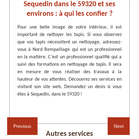
Sequedin dans le 59320 et ses
v
nel
environs : à qui les confier ?
prof
Pour une belle image de votre intérieur, il est
important de nettoyer les tapis. Si vous observez
ARTISAN DEZITTER
, REMPAILLAGE -
rieure.
Les ta
que vos tapis nécessitent un nettoyage, adressez-
CANNAGE - RECOLLAGE, 59 NORD
teurs et
réguli
vous à Nord Rempaillage qui est un professionnel
ent-ils
l’esth
en la matière. C’est un professionnel qualifié qui a
toyage,
nécess
suivi des formations en nettoyage de tapis. Il sera
ui vous
vous 
en mesure de vous réaliser des travaux à la
ications
profes
hauteur de vos attentes. Découvrez ses services en
 plus de
vos ta
visitant son site web. Demandez un devis si vous
ez-le et
des sa
êtes à Sequedin, dans le 59320 !
apis si
de vot
59320 
n’en se
Rempaillage fauteuil,
Cannage fauteuil, chaises
chaises et sièges 59
et sièges 59
Previous
Next
Autres services