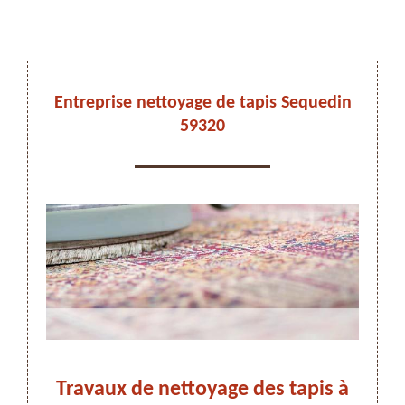
DEVIS ET DÉPLACEMENT GRATUITS
Entreprise nettoyage de tapis Sequedin
59320
On vous rappelle immediatement
s,
Travaux de nettoyage des tapis à
Ne