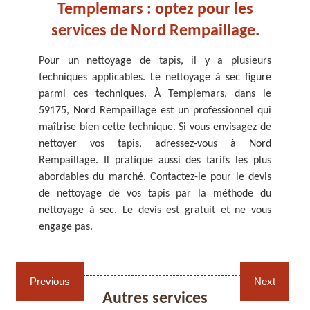
 à un
Templemars : optez pour les
tapi
rd
services de Nord Rempaillage.
Nor
Pour un nettoyage de tapis, il y a plusieurs
Les ta
techniques applicables. Le nettoyage à sec figure
il est
ARTISAN DEZITTER
, REMPAILLAGE -
térieur
parmi ces techniques. À Templemars, dans le
maison
CANNAGE - RECOLLAGE, 59 NORD
ttoyage
59175, Nord Rempaillage est un professionnel qui
profon
nt être
maîtrise bien cette technique. Si vous envisagez de
adres
ers, car
nettoyer vos tapis, adressez-vous à Nord
Rempai
ntraine
Rempaillage. Il pratique aussi des tarifs les plus
ce gen
er, vos
abordables du marché. Contactez-le pour le devis
relati
l à qui
de nettoyage de vos tapis par la méthode du
de vou
sure de
nettoyage à sec. Le devis est gratuit et ne vous
plus de
z-le si
engage pas.
êtes à
Rempaillage fauteuil,
Cannage fauteuil, chaises
chaises et sièges 59
et sièges 59
Previous
Next
Autres services