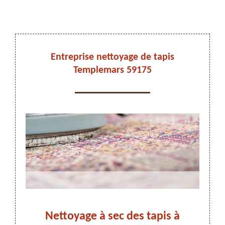
DEVIS ET DÉPLACEMENT GRATUITS
Entreprise nettoyage de tapis
Templemars 59175
On vous rappelle immediatement
Nettoyage à sec des tapis à
Net