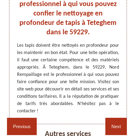
yage
professionnel à qui vous pouvez
se
à
confier le nettoyage en
!
profondeur de tapis à Teteghem
Pour q
dans le 59229.
votre i
ARTISAN DEZITTER
, REMPAILLAGE -
tés. Un
propre
CANNAGE - RECOLLAGE, 59 NORD
our les
Les tapis doivent être nettoyés en profondeur pour
occupa
ser des
les maintenir en bon état. Pour une telle opération,
des sal
eur des
il faut une certaine compétence et des matériels
de vou
er à un
appropriés. À Teteghem, dans le 59229, Nord
de tap
vec ses
Rempaillage est le professionnel à qui vous pouvez
qu’il 
estation
faire confiance pour une telle mission. Visitez son
tarifs
tactez-
site web pour découvrir en détail ses services et ses
demand
vices et
conditions tarifaires. Il a la réputation de pratiquer
de tarifs très abordables. N’hésitez pas à le
contacter !
Rempaillage fauteuil,
Cannage fauteuil, chaises
chaises et sièges 59
et sièges 59
Previous
Next
Autres services