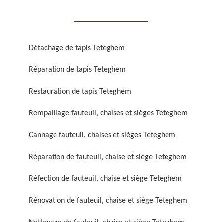
Détachage de tapis Teteghem
Réparation de tapis Teteghem
Réparation de fauteuil,
Réfection de fauteuil,
chaise et siège 59
chaise et siège 59
Restauration de tapis Teteghem
Rempaillage fauteuil, chaises et sièges Teteghem
Cannage fauteuil, chaises et sièges Teteghem
Réparation de fauteuil, chaise et siège Teteghem
Réfection de fauteuil, chaise et siège Teteghem
Rénovation de fauteuil,
Nettoyage de fauteuil,
Rénovation de fauteuil, chaise et siège Teteghem
chaise et siège 59
chaise et siège 59