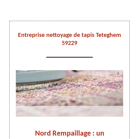
DEVIS ET DÉPLACEMENT GRATUITS
Entreprise nettoyage de tapis Teteghem
59229
On vous rappelle immediatement
Nord Rempaillage : un
Nett