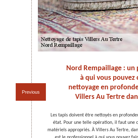
 de
Nord Rempaillage : un 
à qui vous pouvez c
e ?
nettoyage en profonde
Previous
Villers Au Tertre dan
et objet de
Les tapis doivent être nettoyés en profonde
. Il doit être
état. Pour une telle opération, il faut un
ation. Il y a
matériels appropriés. À Villers Au Tertre, d
 le nettoyage
est le professionnel à qui vous pouvez fai