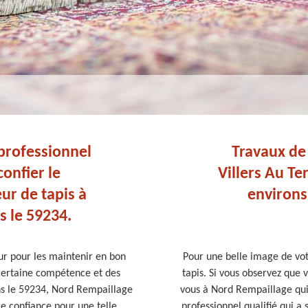
professionnel
Travaux de 
onfier le
Villers Au Te
ur de tapis à
environs 
s le 59234.
ur pour les maintenir en bon
Pour une belle image de votr
e certaine compétence et des
tapis. Si vous observez que 
ans le 59234, Nord Rempaillage
vous à Nord Rempaillage qui 
re confiance pour une telle
professionnel qualifié qui a 