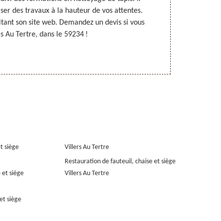
ser des travaux à la hauteur de vos attentes.
Villers Au 
itant son site web. Demandez un devis si vous
approches. 
rs Au Tertre, dans le 59234 !
devis détaillé
et siège
Villers Au Tertre
Restauration de fauteuil, chaise et siège
 et siège
Villers Au Tertre
et siège