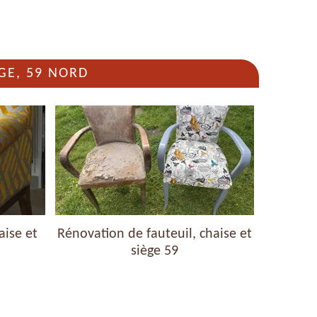
GE, 59 NORD
aise et
Rénovation de fauteuil, chaise et
Nettoyag
siège 59