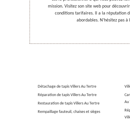
ussi possible.
mission. Visitez son site web pour découvrir 
s qui maîtrise
conditions tarifaires. Il a la réputation 
Il dispose des
abordables. N’hésitez pas à 
 êtes à Villers
Détachage de tapis Villers Au Tertre
Vil
Réparation de tapis Villers Au Tertre
Can
Au 
Restauration de tapis Villers Au Tertre
Rép
Rempaillage fauteuil, chaises et sièges
Vil