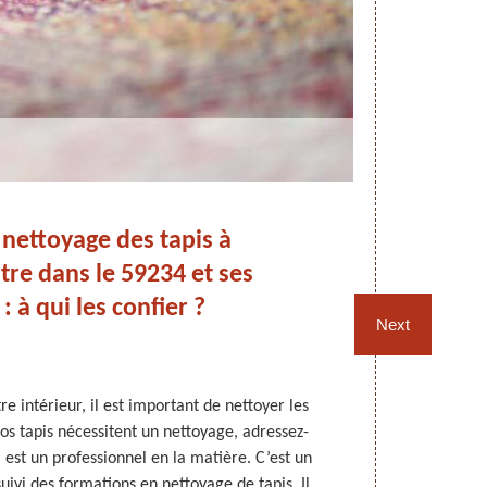
nettoyage des tapis à
Les
rtre dans le 59234 et ses
à
: à qui les confier ?
Next
e intérieur, il est important de nettoyer les
Un nettoyage
vos tapis nécessitent un nettoyage, adressez-
faut une cer
est un professionnel en la matière. C’est un
Parmi les tech
suivi des formations en nettoyage de tapis. Il
par les profes