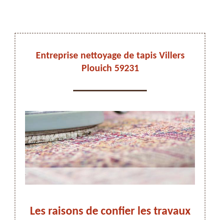
DEVIS ET DÉPLACEMENT GRATUITS
Entreprise nettoyage de tapis Villers
Plouich 59231
On vous rappelle immediatement
rs
Les raisons de confier les travaux
N