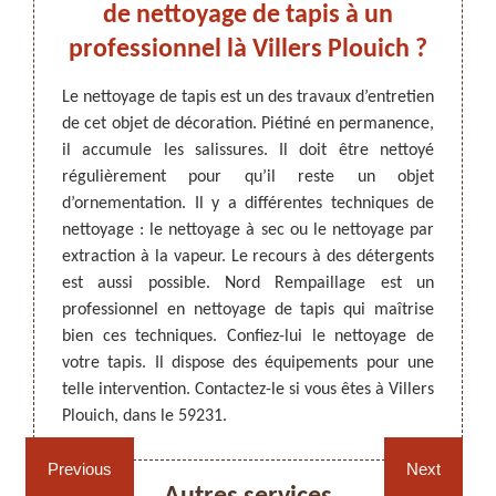
el à
de nettoyage de tapis à un
P
professionnel là Villers Plouich ?
p
 semble
Le nettoyage de tapis est un des travaux d’entretien
deur ces
de cet objet de décoration. Piétiné en permanence,
ARTISAN DEZITTER
, REMPAILLAGE -
Les ta
isposer
il accumule les salissures. Il doit être nettoyé
CANNAGE - RECOLLAGE, 59 NORD
qui do
ériels
régulièrement pour qu’il reste un objet
figure
sionnel
d’ornementation. Il y a différentes techniques de
effectu
si vous
nettoyage : le nettoyage à sec ou le nettoyage par
les ta
l a les
extraction à la vapeur. Le recours à des détergents
des sa
e telle
est aussi possible. Nord Rempaillage est un
tapis 
étails.
professionnel en nettoyage de tapis qui maîtrise
vous p
n devis
bien ces techniques. Confiez-lui le nettoyage de
fourni
votre tapis. Il dispose des équipements pour une
vous êt
telle intervention. Contactez-le si vous êtes à Villers
Rempaillage fauteuil,
Cannage fauteuil, chaises
Plouich, dans le 59231.
chaises et sièges 59
et sièges 59
Previous
Next