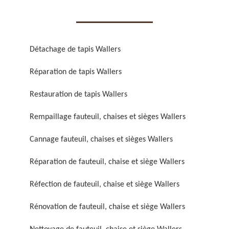
Détachage de tapis Wallers
Réparation de tapis Wallers
Réparation de fauteuil,
Réfection de fauteuil,
chaise et siège 59
chaise et siège 59
Restauration de tapis Wallers
Rempaillage fauteuil, chaises et sièges Wallers
Cannage fauteuil, chaises et sièges Wallers
Réparation de fauteuil, chaise et siège Wallers
Réfection de fauteuil, chaise et siège Wallers
Rénovation de fauteuil,
Nettoyage de fauteuil,
Rénovation de fauteuil, chaise et siège Wallers
chaise et siège 59
chaise et siège 59