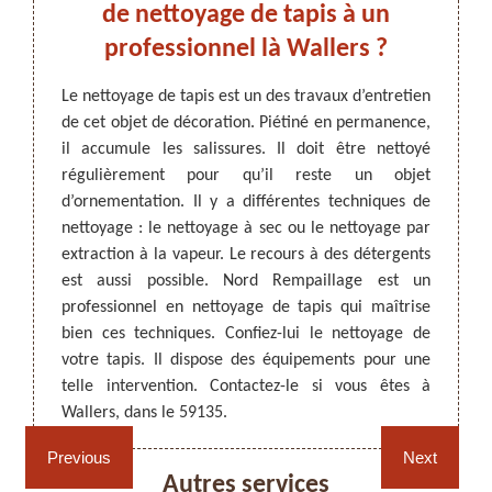
s
de nettoyage de tapis à un
pro
professionnel là Wallers ?
pr
 semble
Le nettoyage de tapis est un des travaux d’entretien
deur ces
de cet objet de décoration. Piétiné en permanence,
ARTISAN DEZITTER
, REMPAILLAGE -
isposer
il accumule les salissures. Il doit être nettoyé
CANNAGE - RECOLLAGE, 59 NORD
Les ta
ériels
régulièrement pour qu’il reste un objet
les mai
sionnel
d’ornementation. Il y a différentes techniques de
il fau
si vous
nettoyage : le nettoyage à sec ou le nettoyage par
appro
étences
extraction à la vapeur. Le recours à des détergents
Rempai
tation.
est aussi possible. Nord Rempaillage est un
faire 
rez ses
professionnel en nettoyage de tapis qui maîtrise
site we
e votre
bien ces techniques. Confiez-lui le nettoyage de
conditi
votre tapis. Il dispose des équipements pour une
de tar
telle intervention. Contactez-le si vous êtes à
contact
Rempaillage fauteuil,
Cannage fauteuil, chaises
Wallers, dans le 59135.
chaises et sièges 59
et sièges 59
Previous
Next
Autres services