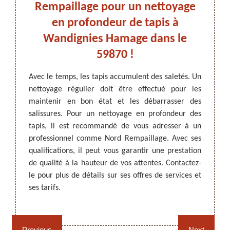
ssez-
Rempaillage pour un nettoyage
Ha
ur un
en profondeur de tapis à
Les ta
Wandignies Hamage dans le
qu’ils 
59870 !
de vot
ARTISAN DEZITTER
, REMPAILLAGE -
travaux
perman
CANNAGE - RECOLLAGE, 59 NORD
rieur en
Avec le temps, les tapis accumulent des saletés. Un
Il es
 de vous
nettoyage régulier doit être effectué pour les
profes
nel qui
maintenir en bon état et les débarrasser des
propre
dans le
salissures. Pour un nettoyage en profondeur des
les pr
ans les
tapis, il est recommandé de vous adresser à un
Rempai
 est en
professionnel comme Nord Rempaillage. Avec ses
équipe
son site
qualifications, il peut vous garantir une prestation
de vos
ditions
de qualité à la hauteur de vos attentes. Contactez-
Visitez
n ligne
le pour plus de détails sur ses offres de services et
 sur son
ses tarifs.
Rempaillage fauteuil,
Cannage fauteuil, chaises
chaises et sièges 59
et sièges 59
Previous
Next