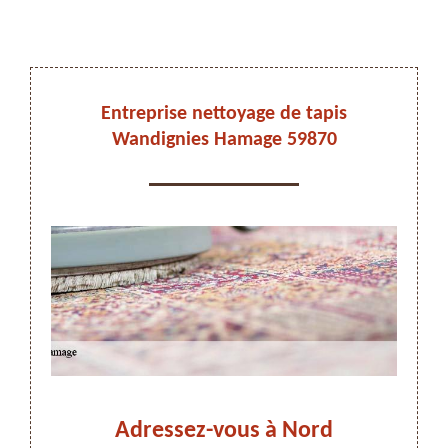
DEVIS ET DÉPLACEMENT GRATUITS
Entreprise nettoyage de tapis
Wandignies Hamage 59870
On vous rappelle immediatement
gnies
Adressez-vous à Nord
Net