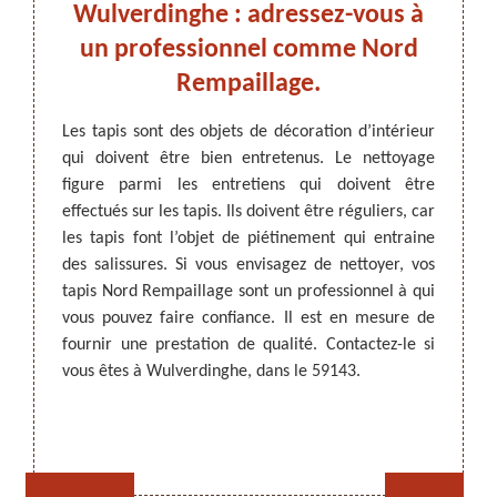
uvez
Wulverdinghe : adressez-vous à
Rem
un professionnel comme Nord
Rempaillage.
Wu
43.
ARTISAN DEZITTER
, REMPAILLAGE -
Les tapis sont des objets de décoration d’intérieur
Avec l
CANNAGE - RECOLLAGE, 59 NORD
qui doivent être bien entretenus. Le nettoyage
nettoy
ur pour
figure parmi les entretiens qui doivent être
mainte
ération,
effectués sur les tapis. Ils doivent être réguliers, car
saliss
tériels
les tapis font l’objet de piétinement qui entraine
tapis,
3, Nord
des salissures. Si vous envisagez de nettoyer, vos
profes
 pouvez
tapis Nord Rempaillage sont un professionnel à qui
qualifi
tez son
vous pouvez faire confiance. Il est en mesure de
de qua
s et ses
fournir une prestation de qualité. Contactez-le si
le pour
ratiquer
vous êtes à Wulverdinghe, dans le 59143.
ses tari
as à le
Rempaillage fauteuil,
Cannage fauteuil, chaises
chaises et sièges 59
et sièges 59