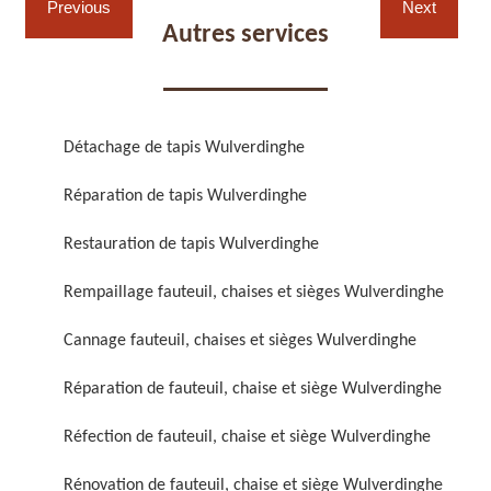
Previous
Next
Autres services
Détachage de tapis Wulverdinghe
Réparation de fauteuil,
Réfection de fauteuil,
Réparation de tapis Wulverdinghe
chaise et siège 59
chaise et siège 59
Restauration de tapis Wulverdinghe
Rempaillage fauteuil, chaises et sièges Wulverdinghe
Cannage fauteuil, chaises et sièges Wulverdinghe
Réparation de fauteuil, chaise et siège Wulverdinghe
Rénovation de fauteuil,
Nettoyage de fauteuil,
Réfection de fauteuil, chaise et siège Wulverdinghe
chaise et siège 59
chaise et siège 59
Rénovation de fauteuil, chaise et siège Wulverdinghe