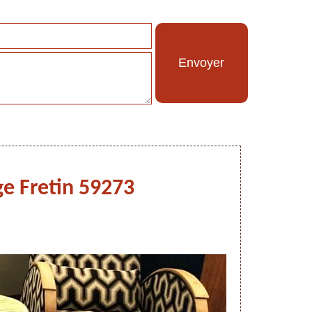
ège Fretin 59273