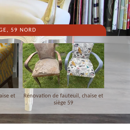
GE, 59 NORD
aise et
Rénovation de fauteuil, chaise et
Nettoyag
siège 59