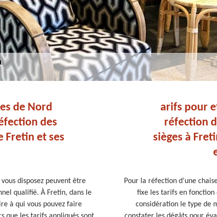
ces de Nord
arifs pour e
éfection des
réfection d
e Fretin et ses
sièges à Freti
nt vous disposez peuvent être
Pour la réfection d’une chaise
el qualifié. À Fretin, dans le
fixe les tarifs en fonctio
re à qui vous pouvez faire
considération le type de m
s que les tarifs appliqués sont
constater les dégâts pour éval