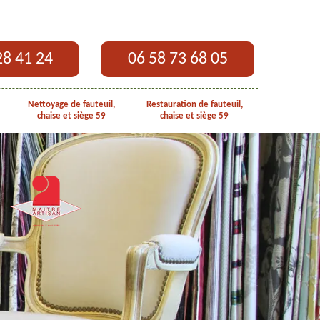
28 41 24
06 58 73 68 05
Nettoyage de fauteuil,
Restauration de fauteuil,
chaise et siège 59
chaise et siège 59