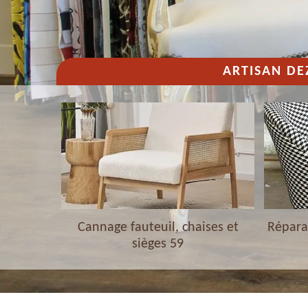
ARTISAN DE
haises et
Cannage fauteuil, chaises et
Réparat
sièges 59