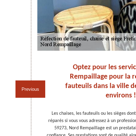
 et
Optez pour les servi
 :
Rempaillage pour la r
rd
fauteuils dans la ville d
Previous
environs !
cessitent des
Les chaises, les fauteuils ou les sièges do
tacter. Ce
réparés si vous vous adressez à un professionn
ssaires pour
59273, Nord Rempaillage est un prestatai
ordables. Pour
confiance. Ses prestations sont de qualité alor