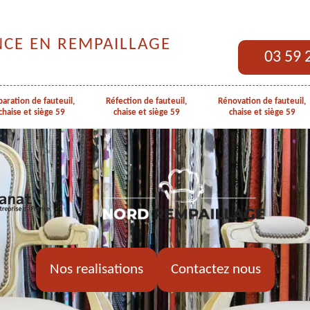
NCE EN REMPAILLAGE
03 59 
aration de fauteuil,
Réfection de fauteuil,
Rénovation de fauteuil,
chaise et siège 59
chaise et siège 59
chaise et siège 59
Nos realisations
Contactez nous