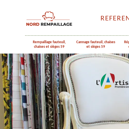
REFERE
Rempaillage fauteuil,
Cannage fauteuil, chaises
Rép
chaises et sièges 59
et sièges 59