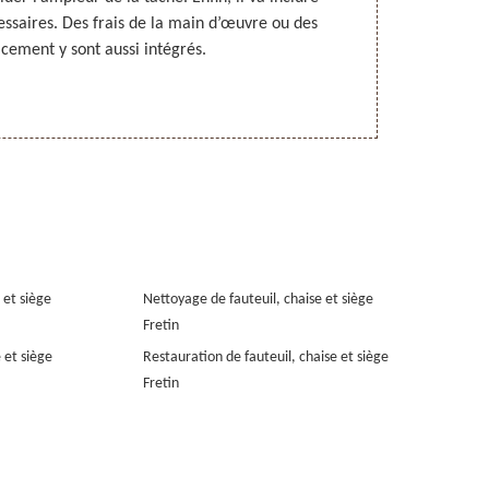
essaires. Des frais de la main d’œuvre ou des
ses offres de
acement y sont aussi intégrés.
contacter. 
Fretin, dans
trav
 et siège
Nettoyage de fauteuil, chaise et siège
Fretin
 et siège
Restauration de fauteuil, chaise et siège
Fretin