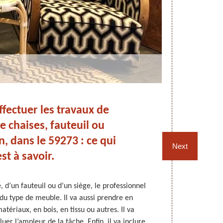
ffectuer les travaux de
Nor
e chaises, fauteuil ou
e
n, dans le 59273 : ce qui
Next
est à savoir.
, d’un fauteuil ou d’un siège, le professionnel
Pour une ré
n du type de meuble. Il va aussi prendre en
sièges, N
atériaux, en bois, en tissu ou autres. Il va
compétences
uer l’ampleur de la tâche. Enfin, il va inclure
qualité en ma