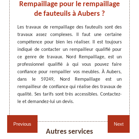
ssez-
Rempaillage pour le rempaillage
vil
!
de fauteuils à Aubers ?
opt
 reposer
Les travaux de rempaillage des fauteuils sont des
nt être
travaux assez complexes. Il faut une certaine
ARTISAN DEZITTER
, REMPAILLAGE -
Avec l
uper de
compétence pour bien les réaliser. Il est toujours
CANNAGE - RECOLLAGE, 59 NORD
Un rem
age. Si
indiqué de contacter un rempailleur qualifié pour
resta
haises à
ce genre de travaux. Nord Rempaillage, est un
Rempai
nel qui
professionnel qualifié à qui vous pouvez faire
meuble
ailler.
confiance pour rempailler vos meubles. À Aubers,
à des 
Il a la
dans le 59249, Nord Rempaillage est un
adresse
é à des
rempailleur de confiance qui réalise des travaux de
des tra
qualité. Ses tarifs sont très accessibles. Contactez-
Appele
le et demandez-lui un devis.
ses con
Rempaillage fauteuil,
Cannage fauteuil, chaises
chaises et sièges 59
et sièges 59
Previous
Next
Autres services