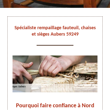
DEVIS ET DÉPLACEMENT GRATUITS
Spécialiste rempaillage fauteuil, chaises
et sièges Aubers 59249
On vous rappelle immediatement
à
Pourquoi faire confiance à Nord
Remp