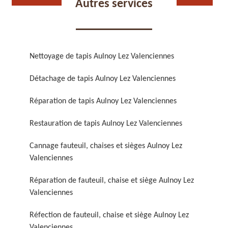
Autres services
Nettoyage de tapis Aulnoy Lez Valenciennes
Détachage de tapis Aulnoy Lez Valenciennes
Réparation de fauteuil,
Réfection de fauteuil,
chaise et siège 59
chaise et siège 59
Réparation de tapis Aulnoy Lez Valenciennes
Restauration de tapis Aulnoy Lez Valenciennes
Cannage fauteuil, chaises et sièges Aulnoy Lez
Valenciennes
Réparation de fauteuil, chaise et siège Aulnoy Lez
Valenciennes
Rénovation de fauteuil,
Nettoyage de fauteuil,
chaise et siège 59
chaise et siège 59
Réfection de fauteuil, chaise et siège Aulnoy Lez
Valenciennes