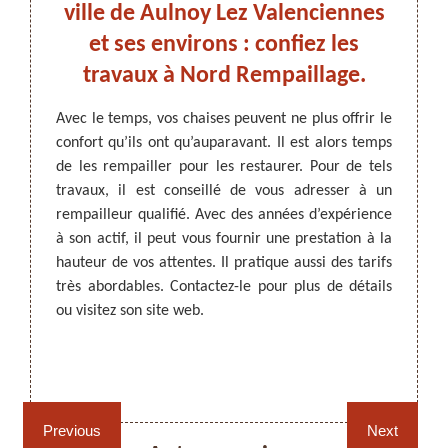
ville de Aulnoy Lez Valenciennes
e
et ses environs : confiez les
Vale
noy
travaux à Nord Rempaillage.
est 
300 !
ARTISAN DEZITTER
, REMPAILLAGE -
Avec le temps, vos chaises peuvent ne plus offrir le
Les fa
CANNAGE - RECOLLAGE, 59 NORD
confort qu’ils ont qu’auparavant. Il est alors temps
l’obje
er. Des
de les rempailler pour les restaurer. Pour de tels
sont a
our les
travaux, il est conseillé de vous adresser à un
appel 
dans le
rempailleur qualifié. Avec des années d’expérience
expérie
illeur
à son actif, il peut vous fournir une prestation à la
mesure
projets
hauteur de vos attentes. Il pratique aussi des tarifs
vous lu
ser des
très abordables. Contactez-le pour plus de détails
domain
pratique
ou visitez son site web.
Pour u
plus de
deman
paillage
conditi
59300 !
Rempaillage fauteuil,
Cannage fauteuil, chaises
chaises et sièges 59
et sièges 59
Previous
Next