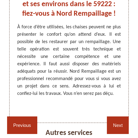
os
et ses environs dans le 59222 :
a
fiez-vous à Nord Rempaillage !
Re
confort
À force d’être utilisées, les chaises peuvent ne plus
r qu’ils
présenter le confort qu’on attend d’eux. Il est
ARTISAN DEZITTER
, REMPAILLAGE -
Si vos
ommandé
possible de les restaurer par un rempaillage. Une
CANNAGE - RECOLLAGE, 59 NORD
nécessa
 il est
telle opération est souvent très technique et
rempa
’est un
nécessite une certaine compétence et une
Rempa
fournir
expérience. Il faut aussi disposer des matériels
presta
ssi des
adéquats pour la réussir. Nord Rempaillage est un
rempai
utre, il
professionnel recommandé pour vous si vous avez
comme 
xe pour
un projet dans ce sens. Adressez-vous à lui et
équipe
 êtes à
confiez-lui les travaux. Vous n’en serez pas déçu.
les nor
site w
votre p
Rempaillage fauteuil,
Cannage fauteuil, chaises
chaises et sièges 59
et sièges 59
Previous
Next
Autres services