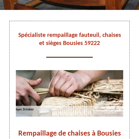
DEVIS ET DÉPLACEMENT GRATUITS
Spécialiste rempaillage fauteuil, chaises
et sièges Bousies 59222
On vous rappelle immediatement
eur
Rempaillage de chaises à Bousies
Remp