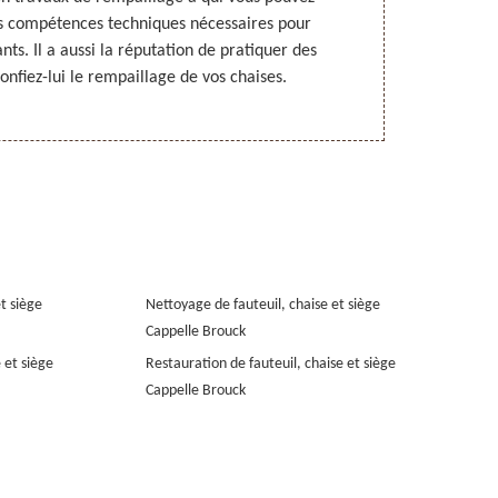
les compétences techniques nécessaires pour
est en mesur
ants. Il a aussi la réputation de pratiquer des
politiques t
Confiez-lui le rempaillage de vos chaises.
délais qu’il 
et siège
Nettoyage de fauteuil, chaise et siège
Cappelle Brouck
 et siège
Restauration de fauteuil, chaise et siège
Cappelle Brouck