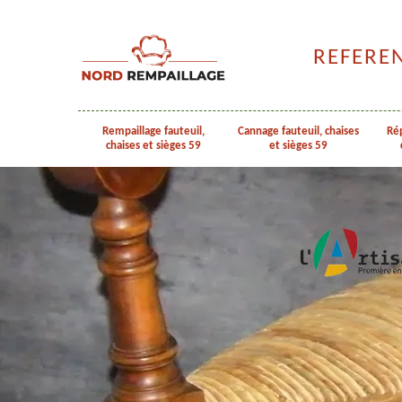
REFERE
Rempaillage fauteuil,
Cannage fauteuil, chaises
Rép
chaises et sièges 59
et sièges 59