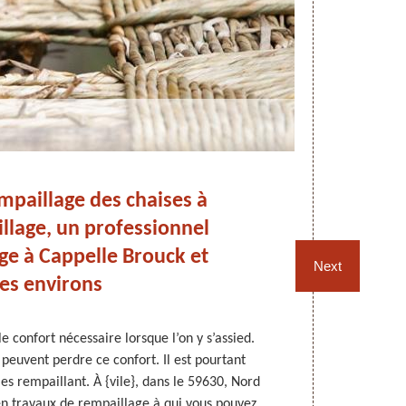
empaillage des chaises à
lage, un professionnel
qu
ge à Cappelle Brouck et
Next
es environs
le confort nécessaire lorsque l’on y s’assied.
Avec le te
 peuvent perdre ce confort. Il est pourtant
restaurer l
les rempaillant. À {vile}, dans le 59630, Nord
recommandé d
n travaux de rempaillage à qui vous pouvez
conseillé de 