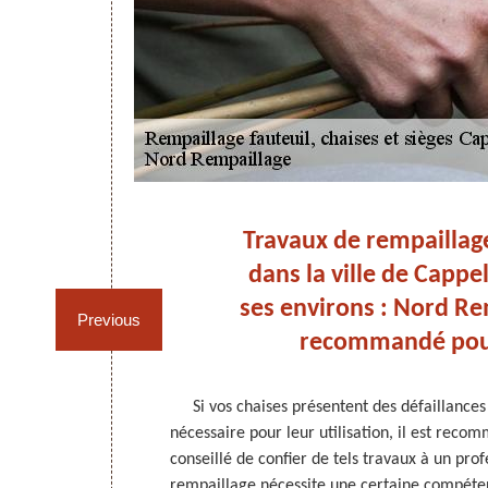
er
Travaux de rempaillag
la
dans la ville de Cappe
ses environs : Nord Re
Previous
recommandé pou
chaises, il est
Si vos chaises présentent des défaillances 
xer le tarif en
nécessaire pour leur utilisation, il est recom
son état en
conseillé de confier de tels travaux à un profe
ssaires pour
rempaillage nécessite une certaine compétenc