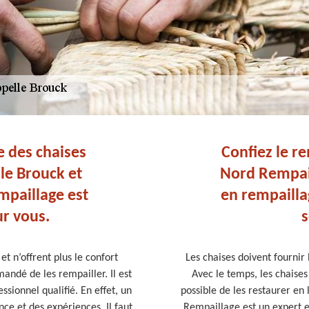
e des chaises
Confiez le r
lle Brouck et
Nord Rempail
mpaillage est
en rempailla
r vous.
s
et n’offrent plus le confort
Les chaises doivent fournir 
mandé de les rempailler. Il est
Avec le temps, les chaises
ssionnel qualifié. En effet, un
possible de les restaurer en 
e et des expériences. Il faut
Rempaillage est un expert e