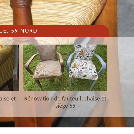
GE, 59 NORD
aise et
Rénovation de fauteuil, chaise et
Nettoyag
siège 59