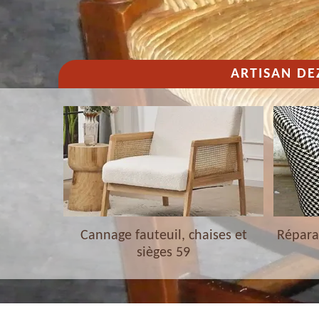
ARTISAN DE
haises et
Cannage fauteuil, chaises et
Réparat
sièges 59