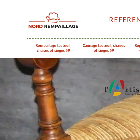
REFERE
Rempaillage fauteuil,
Cannage fauteuil, chaises
Rép
chaises et sièges 59
et sièges 59