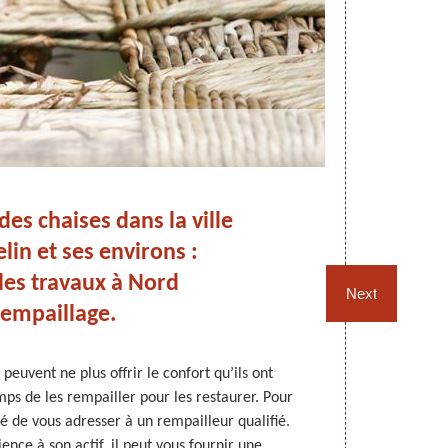
es chaises dans la ville
lin et ses environs :
En
 les travaux à Nord
Next
empaillage.
peuvent ne plus offrir le confort qu’ils ont
Les fauteuils 
mps de les rempailler pour les restaurer. Pour
le temps, ils 
llé de vous adresser à un rempailleur qualifié.
leur réparati
nce à son actif, il peut vous fournir une
des sièges ou