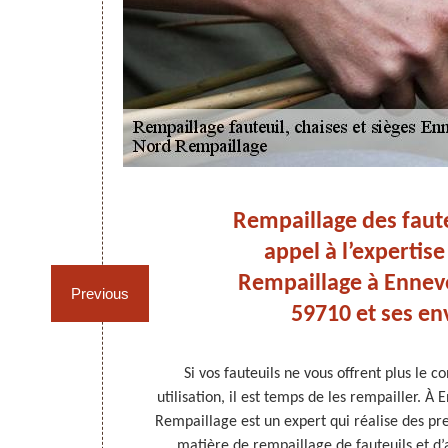
ils
Rempaillage des fauteu
est
appel à l’expertis
Rempaillage à Enneve
Previous
59710 et ses en
e travaux de
Si vos fauteuils ne vous offrent plus le c
seillé de faire
utilisation, il est temps de les rempailler. À
usieurs années
Rempaillage est un expert qui réalise des pre
de qualité si
matière de rempaillage de fauteuils et 