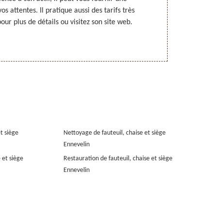
os attentes. Il pratique aussi des tarifs très
qui a les co
ur plus de détails ou visitez son site web.
pour de tels t
et siège
Nettoyage de fauteuil, chaise et siège
Ennevelin
 et siège
Restauration de fauteuil, chaise et siège
Ennevelin