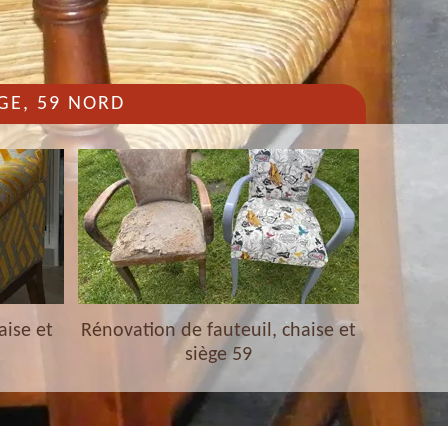
GE, 59 NORD
aise et
Rénovation de fauteuil, chaise et
Nettoyag
siège 59