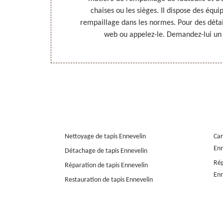
e à Ennevelin,
chaises ou les sièges. Il dispose des éq
t demandez-lui
rempaillage dans les normes. Pour des détails
.
web ou appelez-le. Demandez-lui un d
Nettoyage de tapis Ennevelin
Can
Enn
Détachage de tapis Ennevelin
Rép
Réparation de tapis Ennevelin
Enn
Restauration de tapis Ennevelin