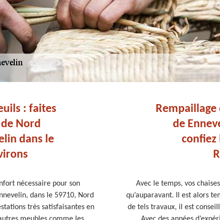
ils : faites
Rempaillage d
e de Nord
de Enneve
lin dans le
confiez
virons
R
onfort nécessaire pour son
Avec le temps, vos chaises 
 Ennevelin, dans le 59710, Nord
qu’auparavant. Il est alors te
stations très satisfaisantes en
de tels travaux, il est consei
d’autres meubles comme les
Avec des années d’expérie