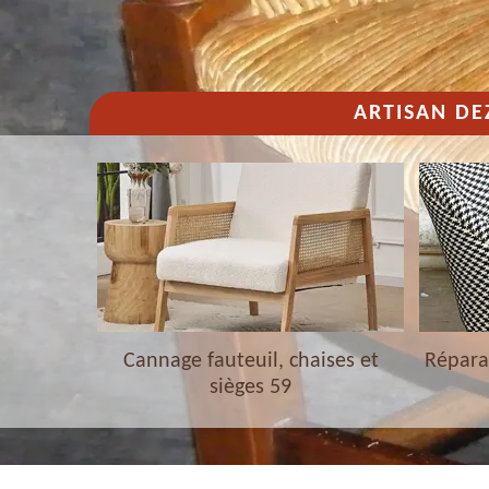
ARTISAN DE
haises et
Cannage fauteuil, chaises et
Réparat
sièges 59