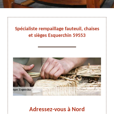
DEVIS ET DÉPLACEMENT GRATUITS
Spécialiste rempaillage fauteuil, chaises
et sièges Esquerchin 59553
On vous rappelle immediatement
e
Adressez-vous à Nord
Pou