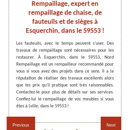
ord
Rempaillage, expert en
Rem
nnel
rempaillage de chaise, de
d
fauteuils et de sièges à
Les tr
Esquerchin, dans le 59553 !
travau
ARTISAN DEZITTER
, REMPAILLAGE -
t faire
compét
CANNAGE - RECOLLAGE, 59 NORD
travaux
Les fauteuils, avec le temps peuvent s’user. Des
indiqu
e faire
travaux de rempaillage sont nécessaires pour les
ce gen
vec une
restaurer. À Esquerchin, dans le 59553, Nord
profes
l est en
Rempaillage est un rempailleur recommandé pour
confi
lité si
vous si vous avez des projets dans ce sens. Il a la
Esquer
 dans ce
réputation de réaliser des travaux excellents alors
un rem
Pour un
que les prix qu’il pratique sont très raisonnables.
de qua
dez-lui
Contactez-le pour plus de détails sur ses services.
Contac
res.
Confiez-lui le rempaillage de vos meubles si vous
êtes à {ville, dans le 59553 !
Rempaillage fauteuil,
Cannage fauteuil, chaises
chaises et sièges 59
et sièges 59
Previous
Next