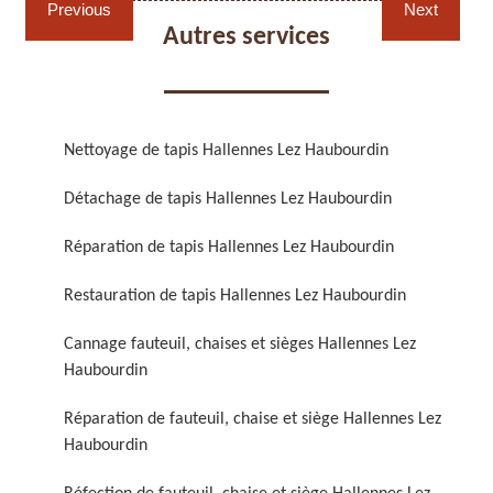
Previous
Next
Autres services
Nettoyage de tapis Hallennes Lez Haubourdin
Réparation de fauteuil,
Réfection de fauteuil,
Détachage de tapis Hallennes Lez Haubourdin
chaise et siège 59
chaise et siège 59
Réparation de tapis Hallennes Lez Haubourdin
Restauration de tapis Hallennes Lez Haubourdin
Cannage fauteuil, chaises et sièges Hallennes Lez
Haubourdin
Réparation de fauteuil, chaise et siège Hallennes Lez
Rénovation de fauteuil,
Nettoyage de fauteuil,
Haubourdin
chaise et siège 59
chaise et siège 59