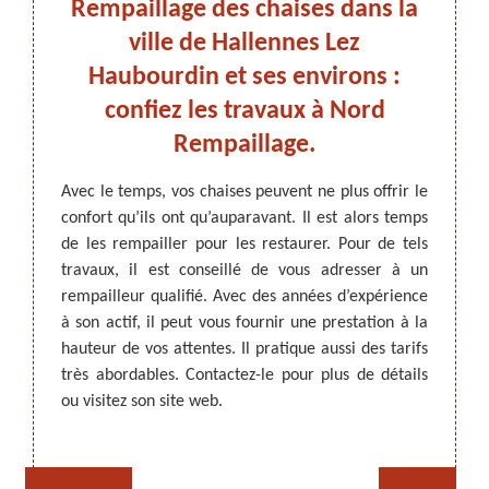
ssez-
Rempaillage des chaises dans la
Pou
 à
ville de Hallennes Lez
Rem
dans
Haubourdin et ses environs :
d
confiez les travaux à Nord
ARTISAN DEZITTER
, REMPAILLAGE -
Rempaillage.
CANNAGE - RECOLLAGE, 59 NORD
nt leur
Les tr
ils sont
travau
Avec le temps, vos chaises peuvent ne plus offrir le
ux à des
compét
confort qu’ils ont qu’auparavant. Il est alors temps
dans le
indiqu
de les rempailler pour les restaurer. Pour de tels
sionnel
ce gen
travaux, il est conseillé de vous adresser à un
Il a la
profes
rempailleur qualifié. Avec des années d’expérience
té à la
confi
à son actif, il peut vous fournir une prestation à la
lique ne
Hallen
hauteur de vos attentes. Il pratique aussi des tarifs
ails sur
Rempai
très abordables. Contactez-le pour plus de détails
réalise
ou visitez son site web.
Rempaillage fauteuil,
Cannage fauteuil, chaises
accessi
chaises et sièges 59
et sièges 59