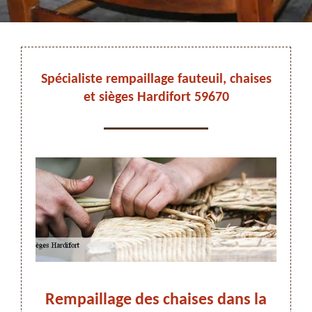
DEVIS ET DÉPLACEMENT GRATUITS
Spécialiste rempaillage fauteuil, chaises
et sièges Hardifort 59670
On vous rappelle immediatement
es
Rempaillage des chaises dans la
R