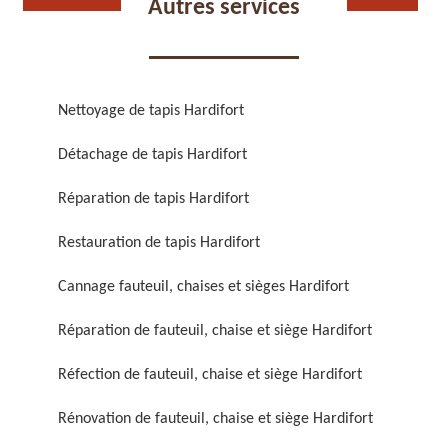
Autres services
Nettoyage de tapis Hardifort
Détachage de tapis Hardifort
Réparation de fauteuil,
Réfection de fauteuil,
chaise et siège 59
chaise et siège 59
Réparation de tapis Hardifort
Restauration de tapis Hardifort
Cannage fauteuil, chaises et sièges Hardifort
Réparation de fauteuil, chaise et siège Hardifort
Réfection de fauteuil, chaise et siège Hardifort
Rénovation de fauteuil,
Nettoyage de fauteuil,
Rénovation de fauteuil, chaise et siège Hardifort
chaise et siège 59
chaise et siège 59