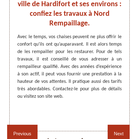
ifort
ville de Hardifort et ses environs :
Hard
confiez les travaux à Nord
ndé
Rempaillage.
ARTISAN DEZITTER
, REMPAILLAGE -
Avec le temps, vos chaises peuvent ne plus offrir le
Si vos
CANNAGE - RECOLLAGE, 59 NORD
confort qu’ils ont qu’auparavant. Il est alors temps
recom
nces et
de les rempailler pour les restaurer. Pour de tels
Rempa
ur leur
travaux, il est conseillé de vous adresser à un
compét
ller. Il
rempailleur qualifié. Avec des années d’expérience
ce gen
ux à un
à son actif, il peut vous fournir une prestation à la
de qual
aillage
hauteur de vos attentes. Il pratique aussi des tarifs
faites 
et des
très abordables. Contactez-le pour plus de détails
prix t
tériels
ou visitez son site web.
détail
sionnel
est gra
tions.
ndez un
Rempaillage fauteuil,
Cannage fauteuil, chaises
chaises et sièges 59
et sièges 59
Previous
Next