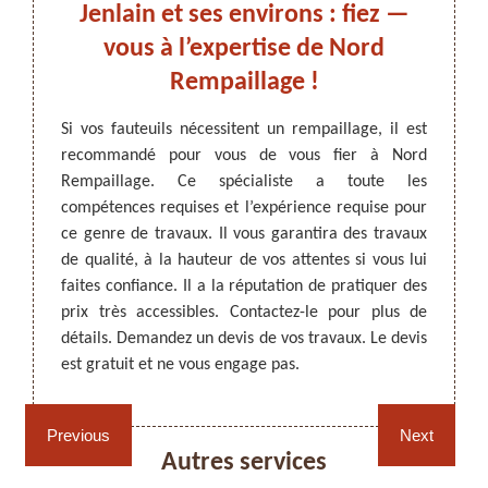
ns :
Jenlain et ses environs : fiez —
ch
d
vous à l’expertise de Nord
59
Rempaillage !
ARTISAN DEZITTER
, REMPAILLAGE -
ffrir le
Si vos fauteuils nécessitent un rempaillage, il est
Par leu
CANNAGE - RECOLLAGE, 59 NORD
rs temps
recommandé pour vous de vous fier à Nord
ou cha
de tels
Rempaillage. Ce spécialiste a toute les
possib
er à un
compétences requises et l’expérience requise pour
rempai
érience
ce genre de travaux. Il vous garantira des travaux
certai
ion à la
de qualité, à la hauteur de vos attentes si vous lui
avez d
s tarifs
faites confiance. Il a la réputation de pratiquer des
pour v
détails
prix très accessibles. Contactez-le pour plus de
Il a l
détails. Demandez un devis de vos travaux. Le devis
à des t
est gratuit et ne vous engage pas.
demand
vos meu
Rempaillage fauteuil,
Cannage fauteuil, chaises
chaises et sièges 59
et sièges 59
Previous
Next
Autres services