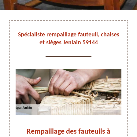
DEVIS ET DÉPLACEMENT GRATUITS
Spécialiste rempaillage fauteuil, chaises
et sièges Jenlain 59144
On vous rappelle immediatement
s la
Rempaillage des fauteuils à
R