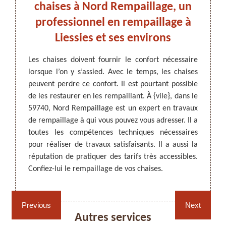
os
chaises à Nord Rempaillage, un
Rem
professionnel en rempaillage à
Liessies et ses environs
confort
Les tr
r qu’ils
travau
ARTISAN DEZITTER
, REMPAILLAGE -
Les chaises doivent fournir le confort nécessaire
ommandé
compét
CANNAGE - RECOLLAGE, 59 NORD
lorsque l’on y s’assied. Avec le temps, les chaises
, il est
indiqu
peuvent perdre ce confort. Il est pourtant possible
’est un
ce gen
de les restaurer en les rempaillant. À {vile}, dans le
fournir
profes
59740, Nord Rempaillage est un expert en travaux
ssi des
confia
de rempaillage à qui vous pouvez vous adresser. Il a
utre, il
dans 
toutes les compétences techniques nécessaires
xe pour
rempai
pour réaliser de travaux satisfaisants. Il a aussi la
 êtes à
qualité
réputation de pratiquer des tarifs très accessibles.
le et d
Confiez-lui le rempaillage de vos chaises.
Rempaillage fauteuil,
Cannage fauteuil, chaises
chaises et sièges 59
et sièges 59
Previous
Next
Autres services