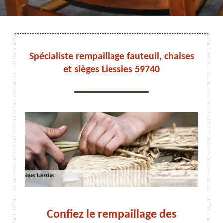
DEVIS ET DÉPLACEMENT GRATUITS
Spécialiste rempaillage fauteuil, chaises
et sièges Liessies 59740
On vous rappelle immediatement
eur
Confiez le rempaillage des
Pou