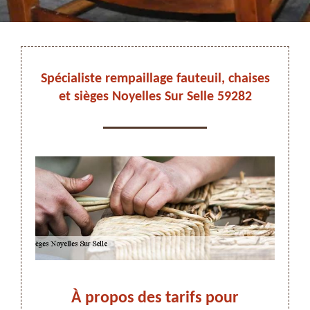
DEVIS ET DÉPLACEMENT GRATUITS
Spécialiste rempaillage fauteuil, chaises
et sièges Noyelles Sur Selle 59282
On vous rappelle immediatement
à
À propos des tarifs pour
Fi