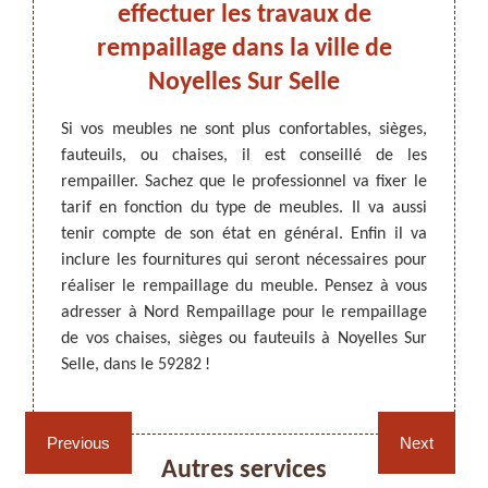
282 :
effectuer les travaux de
Rem
rempaillage dans la ville de
de
Noyelles Sur Selle
ARTISAN DEZITTER
, REMPAILLAGE -
 reposer
Si vos meubles ne sont plus confortables, sièges,
Pour r
CANNAGE - RECOLLAGE, 59 NORD
nt être
fauteuils, ou chaises, il est conseillé de les
confort
uper de
rempailler. Sachez que le professionnel va fixer le
travau
age. Si
tarif en fonction du type de meubles. Il va aussi
profes
haises à
tenir compte de son état en général. Enfin il va
expéri
nel qui
inclure les fournitures qui seront nécessaires pour
est en
ailler.
réaliser le rempaillage du meuble. Pensez à vous
à vos 
Il a la
adresser à Nord Rempaillage pour le rempaillage
inform
é à des
de vos chaises, sièges ou fauteuils à Noyelles Sur
demand
Selle, dans le 59282 !
Noyelle
Rempaillage fauteuil,
Cannage fauteuil, chaises
chaises et sièges 59
et sièges 59
Previous
Next
Autres services