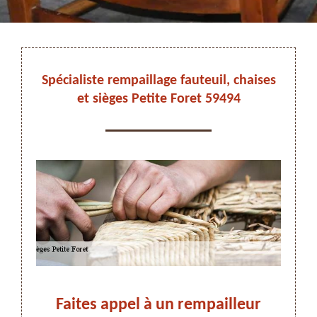
DEVIS ET DÉPLACEMENT GRATUITS
Spécialiste rempaillage fauteuil, chaises
et sièges Petite Foret 59494
On vous rappelle immediatement
ns la
Faites appel à un rempailleur
T