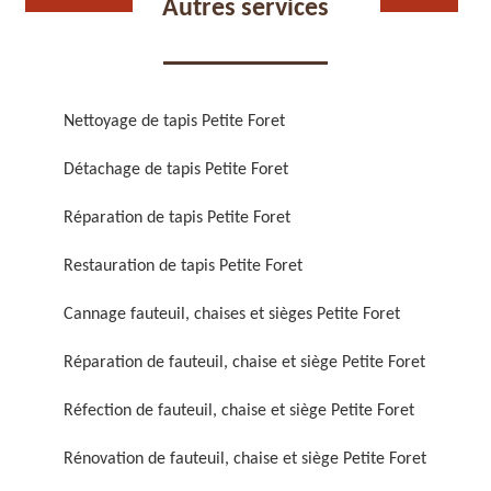
Autres services
Nettoyage de tapis Petite Foret
Détachage de tapis Petite Foret
Réparation de fauteuil,
Réfection de fauteuil,
chaise et siège 59
chaise et siège 59
Réparation de tapis Petite Foret
Restauration de tapis Petite Foret
Cannage fauteuil, chaises et sièges Petite Foret
Réparation de fauteuil, chaise et siège Petite Foret
Réfection de fauteuil, chaise et siège Petite Foret
Rénovation de fauteuil,
Nettoyage de fauteuil,
Rénovation de fauteuil, chaise et siège Petite Foret
chaise et siège 59
chaise et siège 59