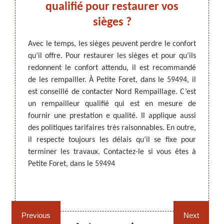
s
qualifié pour restaurer vos
ch
vices
sièges ?
F
Re
Avec le temps, les sièges peuvent perdre le confort
qu’il offre. Pour restaurer les sièges et pour qu’ils
ARTISAN DEZITTER
, REMPAILLAGE -
riorer.
redonnent le confort attendu, il est recommandé
CANNAGE - RECOLLAGE, 59 NORD
our les
Si vos
de les rempailler. À Petite Foret, dans le 59494, il
4, Nord
n’offr
est conseillé de contacter Nord Rempaillage. C’est
lage de
utilisa
un rempailleur qualifié qui est en mesure de
qualité
est co
fournir une prestation e qualité. Il applique aussi
de vous
profes
des politiques tarifaires très raisonnables. En outre,
réaliser
néces
il respecte toujours les délais qu’il se fixe pour
rdables.
expéri
terminer les travaux. Contactez-le si vous êtes à
ices et
adéqua
Petite Foret, dans le 59494
de co
Contac
Rempaillage fauteuil,
Cannage fauteuil, chaises
devis.
chaises et sièges 59
et sièges 59
Previous
Next