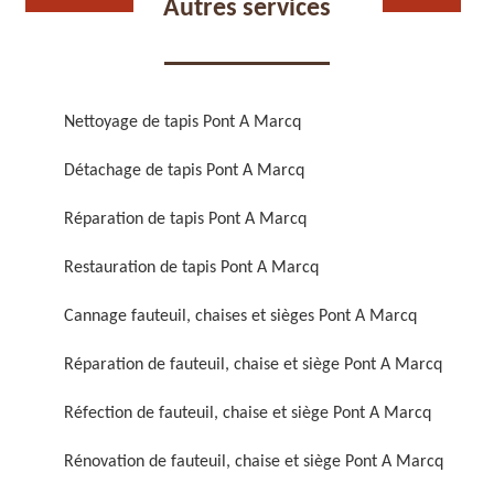
Autres services
Nettoyage de tapis Pont A Marcq
Détachage de tapis Pont A Marcq
Réparation de fauteuil,
Réfection de fauteuil,
chaise et siège 59
chaise et siège 59
Réparation de tapis Pont A Marcq
Restauration de tapis Pont A Marcq
Cannage fauteuil, chaises et sièges Pont A Marcq
Réparation de fauteuil, chaise et siège Pont A Marcq
Réfection de fauteuil, chaise et siège Pont A Marcq
Rénovation de fauteuil,
Nettoyage de fauteuil,
Rénovation de fauteuil, chaise et siège Pont A Marcq
chaise et siège 59
chaise et siège 59