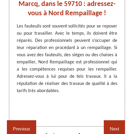
rd
Marcq, dans le 59710 : adressez-
 dans
vous à Nord Rempaillage !
fa
Les fauteuils sont souvent sollicités pour se reposer
ou pour travailler. Avec le temps, ils doivent être
ARTISAN DEZITTER
, REMPAILLAGE -
confort
réparés. Des professionnels peuvent s’occuper de
CANNAGE - RECOLLAGE, 59 NORD
s de les
Les fa
leur réparation en procédant à un rempaillage. Si
0, Nord
travau
vous avez des fauteuils, des sièges ou des chaises à
se des
restau
empailler, Nord Rempaillage est professionnel qui
ière de
Rempai
a les compétences requises pour les rempailler.
meubles
vous s
Adressez-vous à lui pour de tels travaux. Il a la
ose des
réputa
réputation de réaliser des travaux de qualité à des
ge dans
que le
tarifs très abordables.
itez son
Contac
evis de
Confie
êtes à 
Rempaillage fauteuil,
Cannage fauteuil, chaises
chaises et sièges 59
et sièges 59
Previous
Next