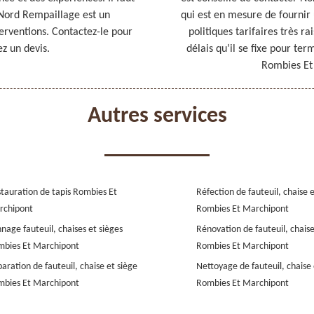
 Nord Rempaillage est un
qui est en mesure de fournir u
terventions. Contactez-le pour
politiques tarifaires très ra
z un devis.
délais qu’il se fixe pour ter
Rombies Et
Autres services
tauration de tapis Rombies Et
Réfection de fauteuil, chaise 
rchipont
Rombies Et Marchipont
nage fauteuil, chaises et sièges
Rénovation de fauteuil, chaise
bies Et Marchipont
Rombies Et Marchipont
aration de fauteuil, chaise et siège
Nettoyage de fauteuil, chaise 
bies Et Marchipont
Rombies Et Marchipont