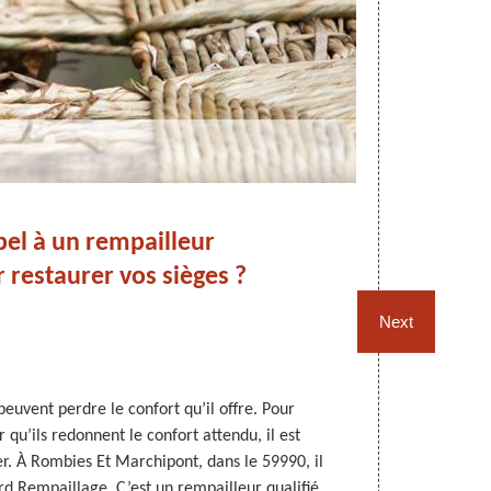
pel à un rempailleur
Rem
r restaurer vos sièges ?
d
en
Next
peuvent perdre le confort qu’il offre. Pour
Avec le tem
r qu’ils redonnent le confort attendu, il est
qu’auparavant.
. À Rombies Et Marchipont, dans le 59990, il
de tels travau
rd Rempaillage. C’est un rempailleur qualifié
Avec des 