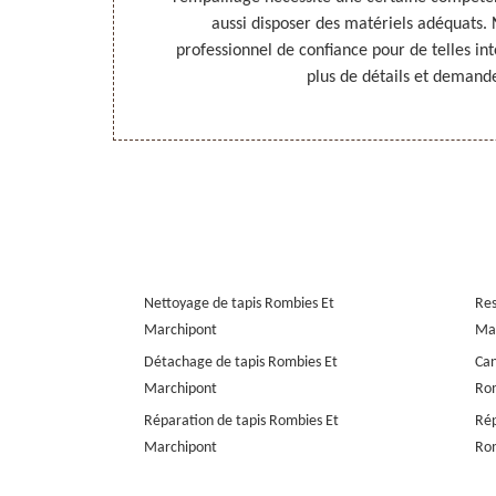
éputation de
aussi disposer des matériels adéquats.
Adressez-vous à
professionnel de confiance pour de telles in
os meubles à
plus de détails et demande
Nettoyage de tapis Rombies Et
Res
Marchipont
Ma
Détachage de tapis Rombies Et
Can
Marchipont
Rom
Réparation de tapis Rombies Et
Rép
Marchipont
Rom