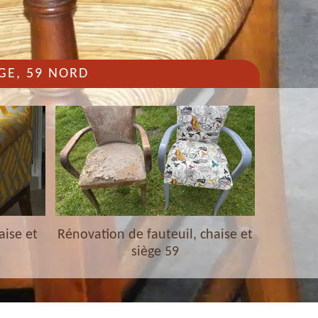
GE, 59 NORD
aise et
Rénovation de fauteuil, chaise et
Nettoyag
siège 59