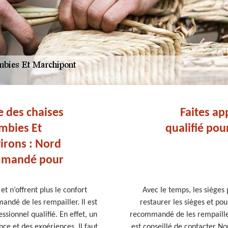
e des chaises
Faites ap
ombies Et
qualifié pou
irons : Nord
ommandé pour
et n’offrent plus le confort
Avec le temps, les sièges 
mandé de les rempailler. Il est
restaurer les sièges et pou
ssionnel qualifié. En effet, un
recommandé de les rempailler
e et des expériences. Il faut
est conseillé de contacter No