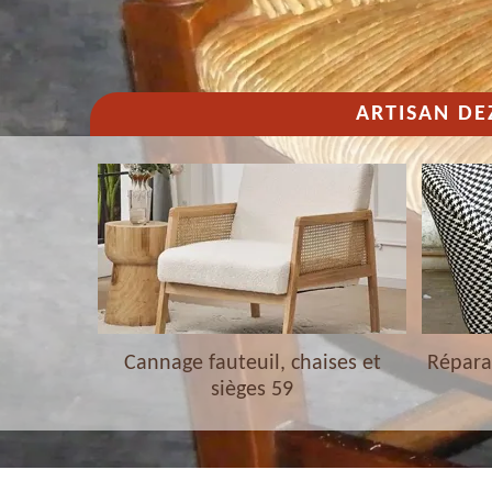
ARTISAN DE
haises et
Cannage fauteuil, chaises et
Réparat
sièges 59