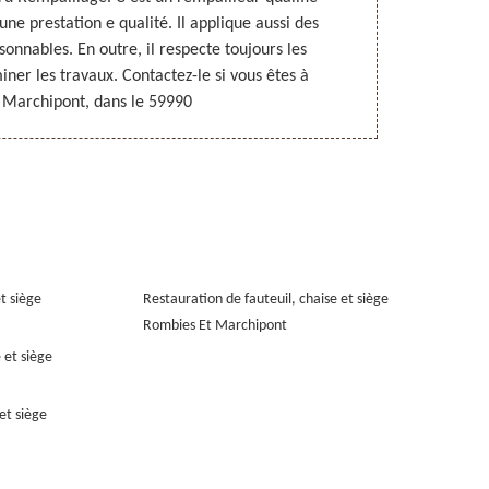
ne prestation e qualité. Il applique aussi des
prestation à
isonnables. En outre, il respecte toujours les
abordables.
miner les travaux. Contactez-le si vous êtes à
 Marchipont, dans le 59990
et siège
Restauration de fauteuil, chaise et siège
Rombies Et Marchipont
 et siège
et siège