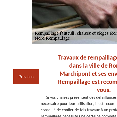
ses
Travaux de rempaillag
dans la ville de R
Marchipont et ses env
Previous
our
Rempaillage est rec
vous.
s peuvent subir
Si vos chaises présentent des défaillances 
cédant à des
nécessaire pour leur utilisation, il est recom
mpétence et de
conseillé de confier de tels travaux à un profe
st recommandé
rempaillage nécessite une certaine compétenc