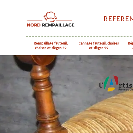
REFERE
Rempaillage fauteuil,
Cannage fauteuil, chaises
Rép
chaises et sièges 59
et sièges 59