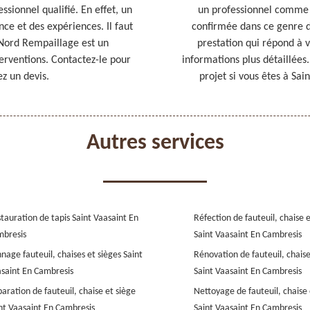
ssionnel qualifié. En effet, un
un professionnel comme
e et des expériences. Il faut
confirmée dans ce genre d
 Nord Rempaillage est un
prestation qui répond à v
terventions. Contactez-le pour
informations plus détaillées
z un devis.
projet si vous êtes à Sai
Autres services
tauration de tapis Saint Vaasaint En
Réfection de fauteuil, chaise 
bresis
Saint Vaasaint En Cambresis
nage fauteuil, chaises et sièges Saint
Rénovation de fauteuil, chaise
saint En Cambresis
Saint Vaasaint En Cambresis
aration de fauteuil, chaise et siège
Nettoyage de fauteuil, chaise 
nt Vaasaint En Cambresis
Saint Vaasaint En Cambresis