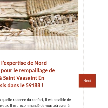
 l’expertise de Nord
R
pour le rempaillage de
à Saint Vaasaint En
Next
is dans le 59188 !
 qu’elle redonne du confort, il est possible de
Les travaux 
travaux, il est recommandé de vous adresser à
qu’ils ont 