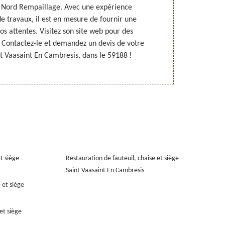
 Nord Rempaillage. Avec une expérience
travaux à des
e travaux, il est en mesure de fournir une
Nord Rempai
os attentes. Visitez son site web pour des
confiance. Il
. Contactez-le et demandez un devis de votre
de vos atten
nt Vaasaint En Cambresis, dans le 59188 !
pour plu
et siège
Restauration de fauteuil, chaise et siège
Saint Vaasaint En Cambresis
 et siège
et siège