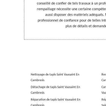
sis, dans le
conseillé de confier de tels travaux à un profe
 un rempailleur
rempaillage nécessite une certaine compétenc
é. Il applique
aussi disposer des matériels adéquats.
 il respecte
professionnel de confiance pour de telles in
ontactez-le si
plus de détails et demande
59188
Nettoyage de tapis Saint Vaasaint En
Res
Cambresis
Cam
Détachage de tapis Saint Vaasaint En
Can
Cambresis
Vaa
Réparation de tapis Saint Vaasaint En
Rép
Cambresis
Sai