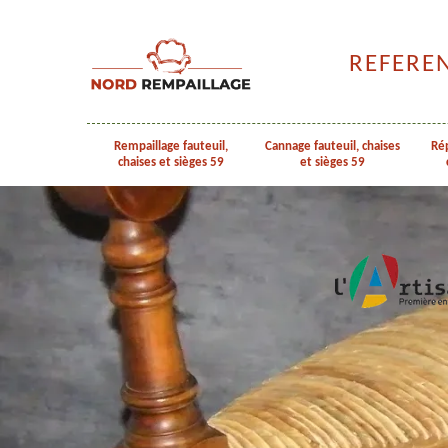
REFERE
Rempaillage fauteuil,
Cannage fauteuil, chaises
Rép
chaises et sièges 59
et sièges 59