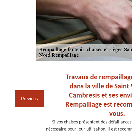
Travaux de rempaillag
s ?
dans la ville de Saint
Cambresis et ses env
Previous
Rempaillage est rec
vous.
offre. Pour
Si vos chaises présentent des défaillances 
endu, il est
nécessaire pour leur utilisation, il est recom