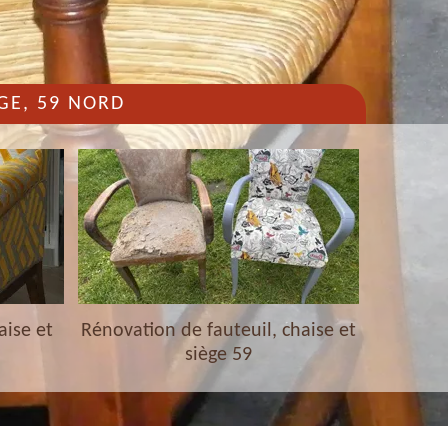
GE, 59 NORD
aise et
Rénovation de fauteuil, chaise et
Nettoyag
siège 59