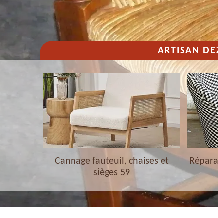
ARTISAN DE
haises et
Cannage fauteuil, chaises et
Réparat
sièges 59