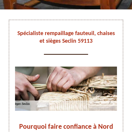
DEVIS ET DÉPLACEMENT GRATUITS
Spécialiste rempaillage fauteuil, chaises
et sièges Seclin 59113
On vous rappelle immediatement
Pourquoi faire confiance à Nord
Rem