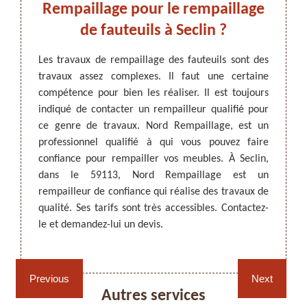
Rempaillage pour le rempaillage
Rem
e
de fauteuils à Seclin ?
in,
Les travaux de rempaillage des fauteuils sont des
Lorsqu
travaux assez complexes. Il faut une certaine
temps, 
ARTISAN DEZITTER
, REMPAILLAGE -
compétence pour bien les réaliser. Il est toujours
à un r
CANNAGE - RECOLLAGE, 59 NORD
er. Des
indiqué de contacter un rempailleur qualifié pour
une exp
our les
ce genre de travaux. Nord Rempaillage, est un
Si vou
, Nord
professionnel qualifié à qui vous pouvez faire
Rempai
dé pour
confiance pour rempailler vos meubles. À Seclin,
vous a
Il a la
dans le 59113, Nord Rempaillage est un
faire, 
s alors
rempailleur de confiance qui réalise des travaux de
hauteu
nables.
qualité. Ses tarifs sont très accessibles. Contactez-
abordab
rvices.
le et demandez-lui un devis.
si vous
Rempaillage fauteuil,
Cannage fauteuil, chaises
chaises et sièges 59
et sièges 59
Previous
Next
Autres services