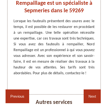
:
Rempaillage est un spécialiste à
cha
Sepmeries dans le 59269
pro
Lorsque les fauteuils présentent des usures avec le
temps, il est possible de les restaurer en procédant
ARTISAN DEZITTER
, REMPAILLAGE -
 reposer
Les ch
à un rempaillage. Une telle opération nécessite
CANNAGE - RECOLLAGE, 59 NORD
nt être
lorsqu
une expertise, car ces travaux sont très techniques.
uper de
peuven
Si vous avez des fauteuils à rempailler, Nord
age. Si
de les 
Rempaillage est un professionnel à qui vous pouvez
haises à
59269,
vous adresser. Avec son expérience et son savoir-
nel qui
de remp
faire, il est en mesure de réaliser des travaux à la
ailler.
toutes
hauteur de vos attentes. Ses tarifs sont très
Il a la
pour ré
abordables. Pour plus de détails, contactez-le !
é à des
réputat
Confiez
Rempaillage fauteuil,
Cannage fauteuil, chaises
chaises et sièges 59
et sièges 59
Previous
Next
Autres services