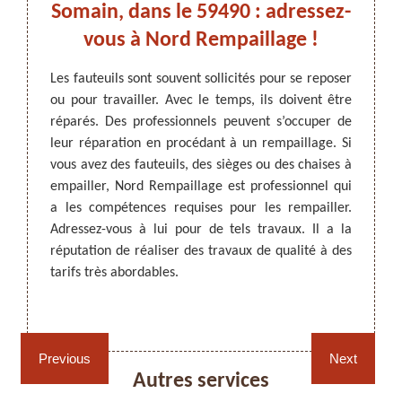
ns :
Somain, dans le 59490 : adressez-
Nord
vous à Nord Rempaillage !
t
Les fauteuils sont souvent sollicités pour se reposer
Pour re
ou pour travailler. Avec le temps, ils doivent être
de les
ARTISAN DEZITTER
, REMPAILLAGE -
riorer.
réparés. Des professionnels peuvent s’occuper de
est r
CANNAGE - RECOLLAGE, 59 NORD
our les
leur réparation en procédant à un rempaillage. Si
spéci
, Nord
vous avez des fauteuils, des sièges ou des chaises à
Rempail
lage de
empailler, Nord Rempaillage est professionnel qui
mesure
qualité
a les compétences requises pour les rempailler.
propos
de vous
Adressez-vous à lui pour de tels travaux. Il a la
que le
réaliser
réputation de réaliser des travaux de qualité à des
détail
rdables.
tarifs très abordables.
l’appel
ices et
Rempaillage fauteuil,
Cannage fauteuil, chaises
chaises et sièges 59
et sièges 59
Previous
Next
Autres services