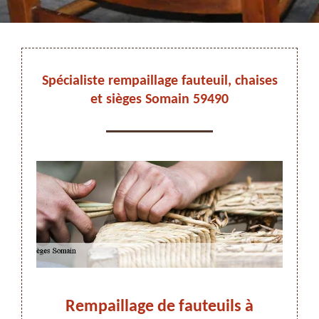
DEVIS ET DÉPLACEMENT GRATUITS
Spécialiste rempaillage fauteuil, chaises
et sièges Somain 59490
On vous rappelle immediatement
ns la
Rempaillage de fauteuils à
Rem