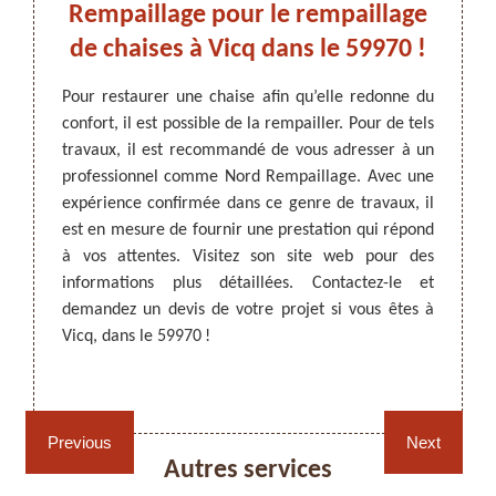
, un
Rempaillage pour le rempaillage
q
ge à
de chaises à Vicq dans le 59970 !
Pour restaurer une chaise afin qu’elle redonne du
Avec l
confort, il est possible de la rempailler. Pour de tels
qu’il o
ARTISAN DEZITTER
, REMPAILLAGE -
essaire
travaux, il est recommandé de vous adresser à un
redonn
CANNAGE - RECOLLAGE, 59 NORD
chaises
professionnel comme Nord Rempaillage. Avec une
de les
ossible
expérience confirmée dans ce genre de travaux, il
consei
 dans le
est en mesure de fournir une prestation qui répond
rempai
travaux
à vos attentes. Visitez son site web pour des
une pr
er. Il a
informations plus détaillées. Contactez-le et
politiq
ssaires
demandez un devis de votre projet si vous êtes à
respec
aussi la
Vicq, dans le 59970 !
termin
ssibles.
Vicq, 
Rempaillage fauteuil,
Cannage fauteuil, chaises
chaises et sièges 59
et sièges 59
Previous
Next
Autres services