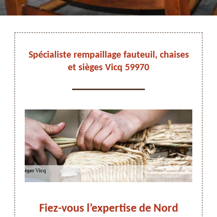
DEVIS ET DÉPLACEMENT GRATUITS
Spécialiste rempaillage fauteuil, chaises
et sièges Vicq 59970
On vous rappelle immediatement
s
Fiez-vous l’expertise de Nord
Fa