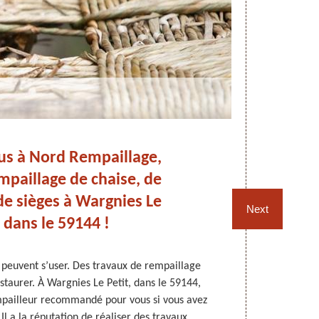
us à Nord Rempaillage,
Tr
mpaillage de chaise, de
 de sièges à Wargnies Le
Re
Next
, dans le 59144 !
s peuvent s’user. Des travaux de rempaillage
Les fauteui
staurer. À Wargnies Le Petit, dans le 59144,
rempaillage. D
pailleur recommandé pour vous si vous avez
appel à un ex
 Il a la réputation de réaliser des travaux
à son actif,