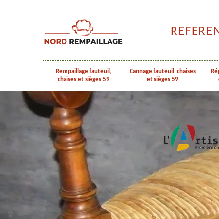
REFERE
Rempaillage fauteuil,
Cannage fauteuil, chaises
Rép
chaises et sièges 59
et sièges 59