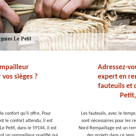
empailleur
Adressez-vo
 vos sièges ?
expert en re
fauteuils et
Petit
e confort qu’il offre. Pour
Les fauteuils, avec le temp
t le confort attendu, il est
sont nécessaires pour les re
 Petit, dans le 59144, il est
Nord Rempaillage est un rem
st un rempailleur qualifié qui
des projets dans ce sens.