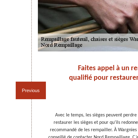
r à
Faites appel à un r
ans
qualifié pour restaurer
Previous
s à rempailler,
Avec le temps, les sièges peuvent perdre l
a la réputation
restaurer les sièges et pour qu’ils redonnen
oir-faire pour
recommandé de les rempailler. À Wargnies Le
s. Il dispose
conseillé de contacter Nord Rempaillage. C’e