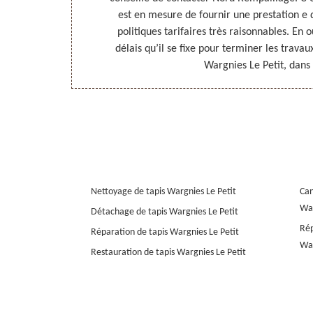
sion. Confiez-
est en mesure de fournir une prestation e q
ous êtes à
politiques tarifaires très raisonnables. En o
 se fixe pour
délais qu’il se fixe pour terminer les travau
Wargnies Le Petit, dans
Nettoyage de tapis Wargnies Le Petit
Can
War
Détachage de tapis Wargnies Le Petit
Rép
Réparation de tapis Wargnies Le Petit
War
Restauration de tapis Wargnies Le Petit