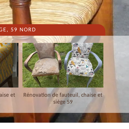
GE, 59 NORD
aise et
Rénovation de fauteuil, chaise et
Nettoyag
siège 59