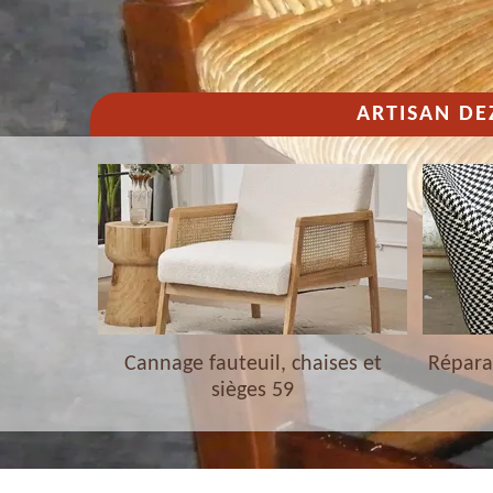
ARTISAN DE
haises et
Cannage fauteuil, chaises et
Réparat
sièges 59