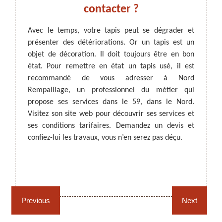
d
contacter ?
Avec le temps, votre tapis peut se dégrader et
Les ta
présenter des détériorations. Or un tapis est un
restent
er. Des
objet de décoration. Il doit toujours être en bon
cas où
t partie
ARTISAN DEZITTER
, REMPAILLAGE -
état. Pour remettre en état un tapis usé, il est
recomm
trait de
CANNAGE - RECOLLAGE, 59 NORD
recommandé de vous adresser à Nord
Rempai
ible si
Rempaillage, un professionnel du métier qui
restau
 expert
propose ses services dans le 59, dans le Nord.
confi
est un
Visitez son site web pour découvrir ses services et
Rempai
pour le
ses conditions tarifaires. Demandez un devis et
tapis 
’est un
confiez-lui les travaux, vous n’en serez pas déçu.
plus d
nir une
tarifai
plus de
aires.
Rempaillage fauteuil,
Cannage fauteuil, chaises
chaises et sièges 59
et sièges 59
Previous
Next