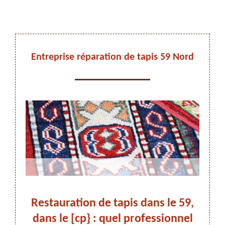
DEVIS ET DÉPLACEMENT GRATUITS
Entreprise réparation de tapis 59 Nord
apis
Restauration de tapis dans le 59,
Tra
On vous rappelle immediatement
ptez
dans le [cp} : quel professionnel
dan