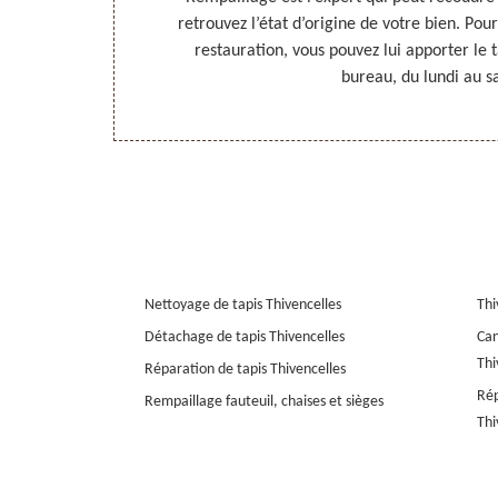
il retrouve son
retrouvez l’état d’origine de votre bien. Pou
s, vous pouvez
restauration, vous pouvez lui apporter le 
bureau, du lundi au s
Nettoyage de tapis Thivencelles
Thi
Détachage de tapis Thivencelles
Can
Thi
Réparation de tapis Thivencelles
Rép
Rempaillage fauteuil, chaises et sièges
Thi