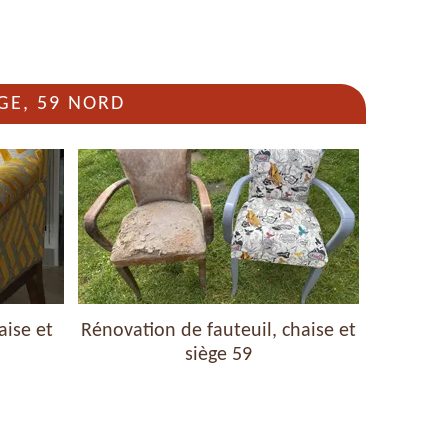
GE, 59 NORD
aise et
Rénovation de fauteuil, chaise et
Nettoyag
siège 59