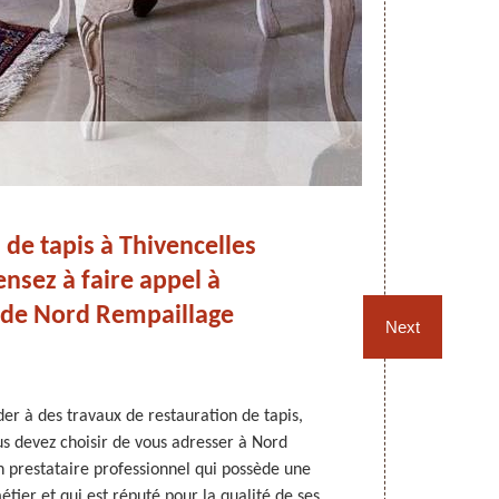
 de tapis à Thivencelles
No
ensez à faire appel à
mi
e de Nord Rempaillage
t
Next
er à des travaux de restauration de tapis,
Professionnel
s devez choisir de vous adresser à Nord
Rempaillage e
n prestataire professionnel qui possède une
votre bien qu
tier et qui est réputé pour la qualité de ses
moderne. 