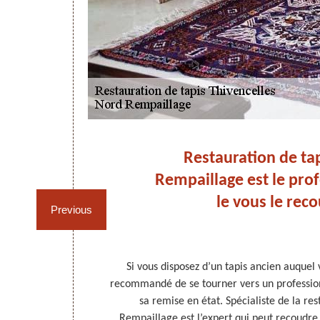
à
Restauration de tap
d
Rempaillage est le prof
s
le vous le rec
Previous
 ou dans ses
Si vous disposez d’un tapis ancien auquel 
compétence de
recommandé de se tourner vers un profession
puie sur le
sa remise en état. Spécialiste de la re
 en état votre
Rempaillage est l’expert qui peut recoudre 