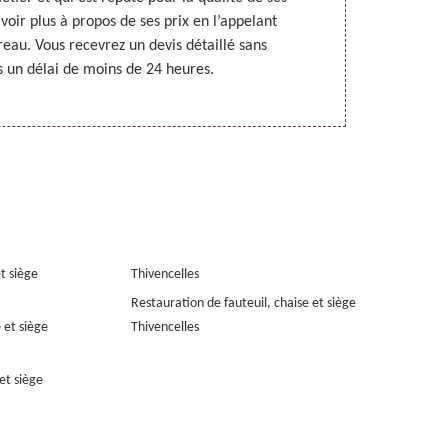
voir plus à propos de ses prix en l’appelant
toujours satis
eau. Vous recevrez un devis détaillé sans
cet expert, 
un délai de moins de 24 heures.
et siège
Thivencelles
Restauration de fauteuil, chaise et siège
 et siège
Thivencelles
et siège