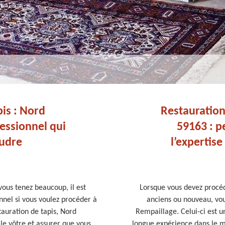
is : Nord
Restauration
essionnel qui
59163 : p
oudre
l’expertis
vous tenez beaucoup, il est
Lorsque vous devez procéd
nel si vous voulez procéder à
anciens ou nouveau, vou
stauration de tapis, Nord
Rempaillage. Celui-ci est u
le vôtre et assurer que vous
longue expérience dans le mé