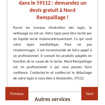
à
dans le 59112 : demandez un
d
devis gratuit à Nord
Rempaillage !
e votre
Les ta
’attrait
réguli
ARTISAN DEZITTER
, REMPAILLAGE -
Parmi les travaux d’entretien des tapis, le
ropreté
périod
CANNAGE - RECOLLAGE, 59 NORD
nettoyage en est un. Votre tapis peut être taché par
versé
liquide
du liquide versé malencontreusement. Ce qui rend
ormer de
détach
votre tapis inesthétique. Pour ne pas
uvaise
qui a
l’endommager, il est recommandé de faire appel à
illé de
détach
un professionnel. Il connait les produits adaptés en
e Nord
un dé
fonction de la cause de la tache. Nord Rempaillage
tiliser
confi
est un professionnel à qui vous pouvez faire
si vous
Annoeu
confiance. Contactez-le et confiez-lui le détachage
profess
de votre tapis si vous êtes à Annoeullin, 59112.
Rempaillage fauteuil,
Cannage fauteuil, chaises
chaises et sièges 59
et sièges 59
Previous
Next
Autres services