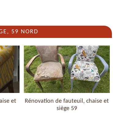
GE, 59 NORD
aise et
Rénovation de fauteuil, chaise et
Nettoyag
siège 59