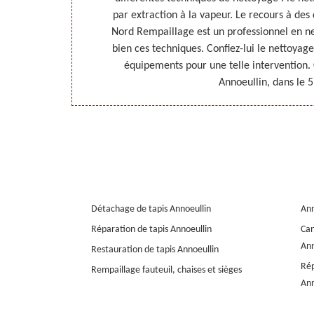
Contactez-le et
par extraction à la vapeur. Le recours à des 
ans le 59112 !
Nord Rempaillage est un professionnel en ne
as déçu.
bien ces techniques. Confiez-lui le nettoyage 
équipements pour une telle intervention. 
Annoeullin, dans le 
Détachage de tapis Annoeullin
Ann
Réparation de tapis Annoeullin
Can
Ann
Restauration de tapis Annoeullin
Rép
Rempaillage fauteuil, chaises et sièges
Ann