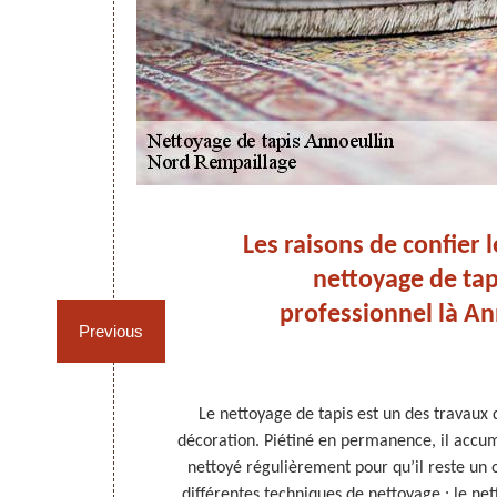
s à
Les raisons de confier 
nel
nettoyage de tap
professionnel là An
Previous
our qu’ils
Le nettoyage de tapis est un des travaux 
i vos tapis
décoration. Piétiné en permanence, il accumul
esser à Nord
nettoyé régulièrement pour qu’il reste un o
our rendre vos
différentes techniques de nettoyage : le ne