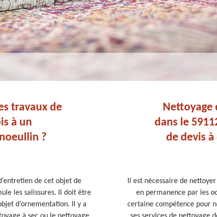
les travaux de
Nettoyage d
is à un
dans le 5911
noeullin ?
de devis à
d’entretien de cet objet de
Il est nécessaire de nettoyer
e les salissures. Il doit être
en permanence par les oc
bjet d’ornementation. Il y a
certaine compétence pour n
ttoyage à sec ou le nettoyage
ses services de nettoyage de