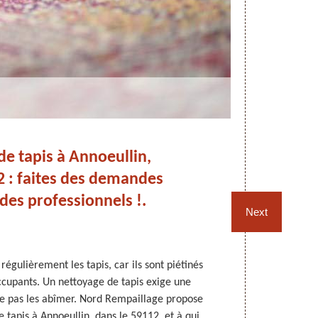
e tapis à Annoeullin,
N
2 : faites des demandes
 des professionnels !.
Next
 régulièrement les tapis, car ils sont piétinés
D’un premier 
cupants. Un nettoyage de tapis exige une
nettoyer en pr
e pas les abîmer. Nord Rempaillage propose
d’une certai
 tapis à Annoeullin, dans le 59112, et à qui
est un profess