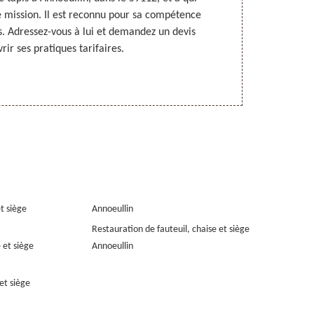
e mission. Il est reconnu pour sa compétence
à Annoeullin, 
es. Adressez-vous à lui et demandez un devis
une telle pres
ir ses pratiques tarifaires.
en
et siège
Annoeullin
Restauration de fauteuil, chaise et siège
 et siège
Annoeullin
et siège