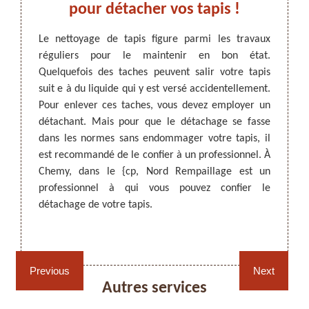
s
pour détacher vos tapis !
pro
co
Le nettoyage de tapis figure parmi les travaux
ta
réguliers pour le maintenir en bon état.
premier
Quelquefois des taches peuvent salir votre tapis
pétence
ARTISAN DEZITTER
, REMPAILLAGE -
Pour e
suit e à du liquide qui y est versé accidentellement.
si votre
CANNAGE - RECOLLAGE, 59 NORD
il est
Pour enlever ces taches, vous devez employer un
dessus
profe
détachant. Mais pour que le détachage se fasse
nt. Pour
Rempai
dans les normes sans endommager votre tapis, il
il est
les tap
est recommandé de le confier à un professionnel. À
iste. À
va uti
Chemy, dans le {cp, Nord Rempaillage est un
 est le
netto
professionnel à qui vous pouvez confier le
isions,
détail
détachage de votre tapis.
-lui le
projet 
Rempaillage fauteuil,
Cannage fauteuil, chaises
Previous
Next
chaises et sièges 59
et sièges 59
Autres services