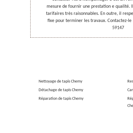
ser à Nord
mesure de fournir une prestation e qualité. I
 fauteuils à
tarifaires très raisonnables. En outre, il respe
fixe pour terminer les travaux. Contactez-le
59147
Nettoyage de tapis Chemy
Res
Détachage de tapis Chemy
Can
Réparation de tapis Chemy
Rép
Ch