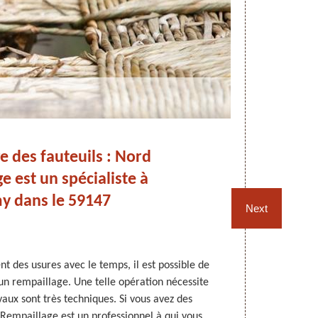
 des fauteuils : Nord
e est un spécialiste à
Re
y dans le 59147
Next
nt des usures avec le temps, il est possible de
Pour restaurer
un rempaillage. Une telle opération nécessite
la rempailler
vaux sont très techniques. Si vous avez des
un profe
 Rempaillage est un professionnel à qui vous
confirmée 