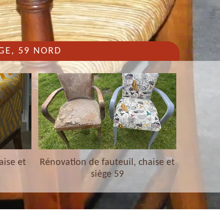
GE, 59 NORD
aise et
Rénovation de fauteuil, chaise et
Nettoyag
siège 59