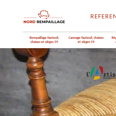
REFERE
Rempaillage fauteuil,
Cannage fauteuil, chaises
Rép
chaises et sièges 59
et sièges 59