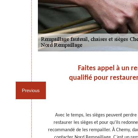
er
Faites appel à un r
la
qualifié pour restaurer
Previous
chaises, il est
Avec le temps, les sièges peuvent perdre l
xer le tarif en
restaurer les sièges et pour qu’ils redonnen
son état en
recommandé de les rempailler. À Chemy, dans 
ssaires pour
contacter Nord Rempaillage. C’est un remp