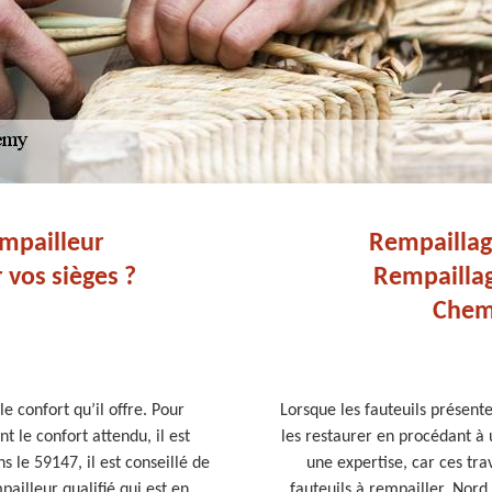
empailleur
Rempaillage
 vos sièges ?
Rempaillag
Chem
e confort qu’il offre. Pour
Lorsque les fauteuils présente
t le confort attendu, il est
les restaurer en procédant à 
le 59147, il est conseillé de
une expertise, car ces tra
ailleur qualifié qui est en
fauteuils à rempailler, Nord